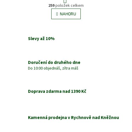
O
r
259
položek celkem
v
á
l
NAHORU
n
á
k
d
o
v
a
á
c
Slevy až 10%
n
í
í
p
r
v
Doručení do druhého dne
k
Do 10:00 objednáš, zítra máš
y
v
ý
p
Doprava zdarma nad 1390 Kč
i
s
u
Kamenná prodejna v Rychnově nad Kněžnou