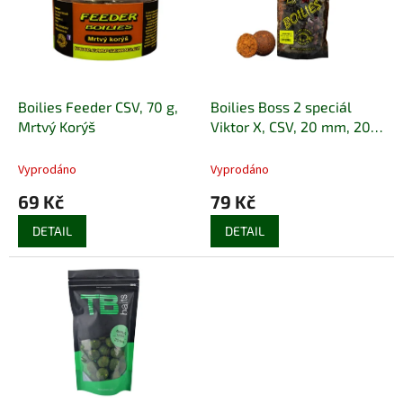
i
u
s
k
p
t
r
ů
o
d
Boilies Feeder CSV, 70 g,
Boilies Boss 2 speciál
u
Mrtvý Korýš
Viktor X, CSV, 20 mm, 200
k
g
t
Vyprodáno
Vyprodáno
ů
69 Kč
79 Kč
DETAIL
DETAIL