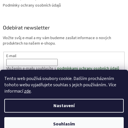
Podmínky ochrany osobních údajů
Odebírat newsletter
Vložte svůj e-mail a my vám budeme zasílat informace o nových
produktech na našem e-shopu.
E-mail
Vložením e-mailu souhlasíte s
podmínkami ochrany osobních údajů
Tento web používá soubory cookie. Dalším procházením
PŘIHLÁSIT SE
tohoto webu vyjadřujete souhlas s jejich používáním.. Více
informací
zde
.
Nastavení
Vytvořil Shoptet
Souhlasím
Copyright 2026
VašeRybářství.cz
. Všechna práva vyhrazena.