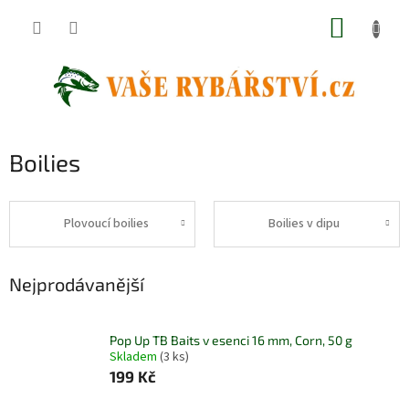
Přejít
NÁKUP
na
obsah
KOŠÍK
Boilies
Plovoucí boilies
Boilies v dipu
Nejprodávanější
Pop Up TB Baits v esenci 16 mm, Corn, 50 g
Skladem
(3 ks)
199 Kč