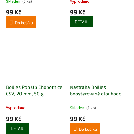
Skladem
(3 ks)
Vyprodáno
99 Kč
99 Kč
DETAIL
Do košíku
Boilies Pop Up Chobotnice,
Nástraha Boilies
CSV, 20 mm, 50 g
boosterované dlouhodobě
CSV, Oliheň A1 180 g
Vyprodáno
Skladem
(1 ks)
99 Kč
99 Kč
DETAIL
Do košíku