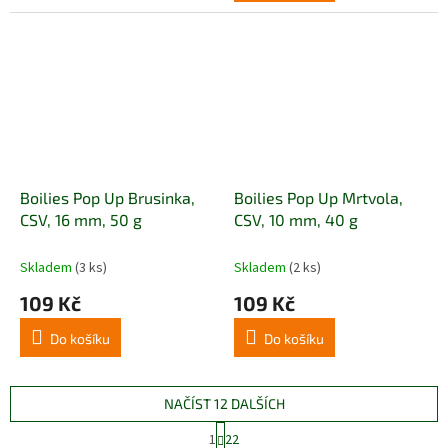
Boilies Pop Up Brusinka,
Boilies Pop Up Mrtvola,
CSV, 16 mm, 50 g
CSV, 10 mm, 40 g
Skladem
(3 ks)
Skladem
(2 ks)
109 Kč
109 Kč
Do košíku
Do košíku
NAČÍST 12 DALŠÍCH
S
1
22
t