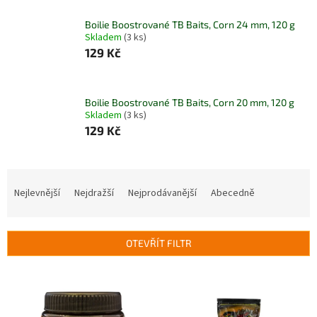
Boilie Boostrované TB Baits, Corn 24 mm, 120 g
Skladem
(3 ks)
129 Kč
Boilie Boostrované TB Baits, Corn 20 mm, 120 g
Skladem
(3 ks)
129 Kč
Ř
a
Nejlevnější
Nejdražší
Nejprodávanější
Abecedně
z
e
n
OTEVŘÍT FILTR
í
p
V
r
ý
o
p
d