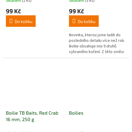
Skladem
(2 ks)
Skladem
(3 ks)
99 Kč
99 Kč
Do košíku
Do košíku
Novinka, kterou jsme ladili do
posledního detailu více než rok.
Boilie obsahuje mix 9 druhů
vybraného koření. Z této směsi
jsme nechali podle našich
požadavků speciálně na...
Boilie TB Baits, Red Crab
Boilies
16 mm, 250 g