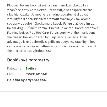
Plovoucí boilies kopírují svými variantami klasické boilies
v nabídce firmy Carp Servis. Předností je bezesporu značná
stabilita vztlaku. Je možné je snadno dodatečně dipovat
v tekutých dipech. Ideálním aromatizováním je však aroma
speciál v podobě několika málo kapek. Funguje až do zámrzu. -
Balení: 40 g - Průměr: 12 mm - Příchuť: Pikanter - Barva: oranžová
Floating boilies Pop Ups Carp Servis copy with their variations
the classic boilies offered by Carp Servis Václavík. Their
advantage is undoubtedly significant buoyancy stability. They
can possibly be dipped afterwards in liquid dips and work until
the start of frost. Výrobce: CSV
Doplňkové parametry
Kategorie
:
Boilies
EAN
:
8592334010043
Položka byla vyprodána…
Z
á
p