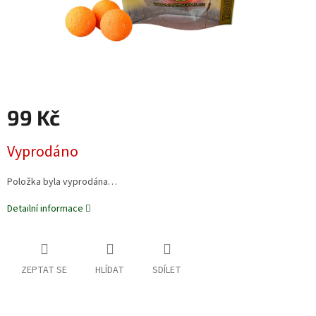
99 Kč
Měrná
Vyprodáno
cena:
Položka byla vyprodána…
Detailní informace
ZEPTAT SE
HLÍDAT
SDÍLET