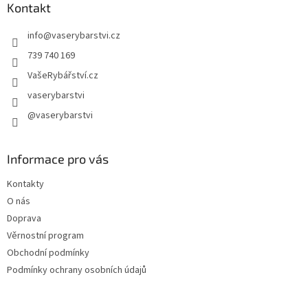
a
Kontakt
t
info
@
vaserybarstvi.cz
í
739 740 169
VašeRybářství.cz
vaserybarstvi
@vaserybarstvi
Informace pro vás
Kontakty
O nás
Doprava
Věrnostní program
Obchodní podmínky
Podmínky ochrany osobních údajů