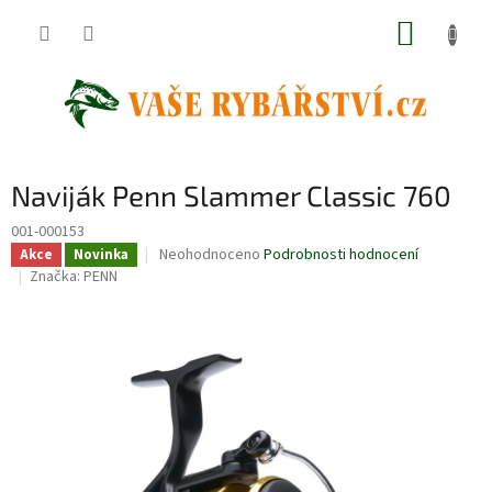
Přejít
NÁKUP
na
obsah
KOŠÍK
Naviják Penn Slammer Classic 760
001-000153
Průměrné
Neohodnoceno
Podrobnosti hodnocení
Akce
Novinka
hodnocení
Značka:
PENN
produktu
je
0,0
z
5
hvězdiček.