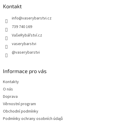
a
Kontakt
t
info
@
vaserybarstvi.cz
í
739 740 169
VašeRybářství.cz
vaserybarstvi
@vaserybarstvi
Informace pro vás
Kontakty
O nás
Doprava
Věrnostní program
Obchodní podmínky
Podmínky ochrany osobních údajů