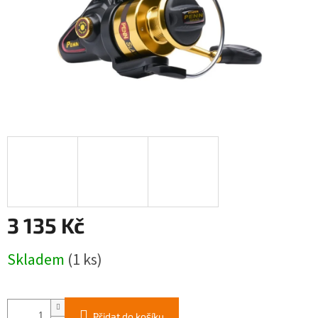
3 135 Kč
Měrná
Skladem
(1 ks)
cena:
Přidat do košíku