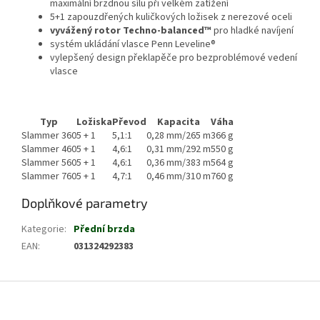
maximální brzdnou sílu při velkém zatížení
5+1 zapouzdřených kuličkových ložisek z nerezové oceli
vyvážený rotor Techno-balanced™
pro hladké navíjení
systém ukládání vlasce Penn Leveline®
vylepšený design překlapěče pro bezproblémové vedení
vlasce
Typ
Ložiska
Převod
Kapacita
Váha
Slammer 360
5 + 1
5,1:1
0,28 mm/265 m
366 g
Slammer 460
5 + 1
4,6:1
0,31 mm/292 m
550 g
Slammer 560
5 + 1
4,6:1
0,36 mm/383 m
564 g
Slammer 760
5 + 1
4,7:1
0,46 mm/310 m
760 g
Doplňkové parametry
Kategorie
:
Přední brzda
EAN
:
031324292383
Z
á
p