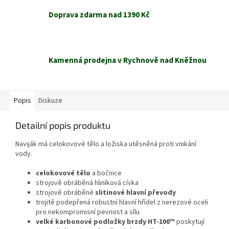
Doprava zdarma nad 1390 Kč
Kamenná prodejna v Rychnově nad Kněžnou
Popis
Diskuze
Detailní popis produktu
Naviják má celokovové tělo a ložiska utěsněná proti vnikání
vody.
celokovové tělo
a bočnice
strojově obráběná hliníková cívka
strojově obráběné
slitinové hlavní převody
trojitě podepřená robustní hlavní hřídel z nerezové oceli
pro nekompromisní pevnost a sílu
velké karbonové podložky brzdy HT-100™
poskytují