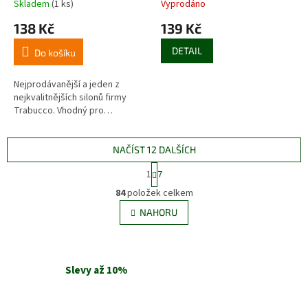
Skladem
(1 ks)
Vyprodáno
138 Kč
139 Kč
DETAIL
Do košíku
Nejprodávanější a jeden z
nejkvalitnějších silonů firmy
Trabucco. Vhodný pro…
NAČÍST 12 DALŠÍCH
S
1
7
t
O
r
84
položek celkem
v
á
l
NAHORU
n
á
k
d
o
v
a
á
c
Slevy až 10%
n
í
í
p
r