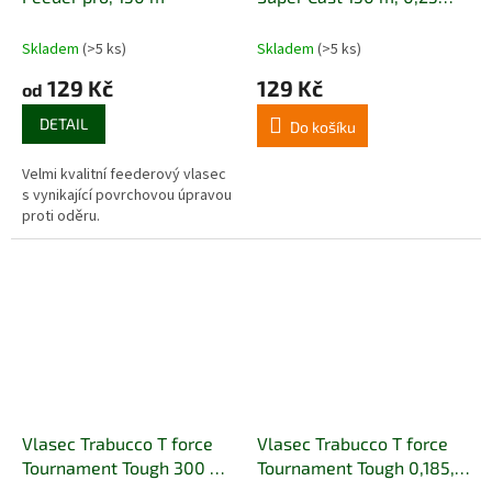
mm, 8,45 kg
Skladem
(>5 ks)
Skladem
(>5 ks)
129 Kč
129 Kč
od
DETAIL
Do košíku
Velmi kvalitní feederový vlasec
s vynikající povrchovou úpravou
proti oděru.
Vlasec Trabucco T force
Vlasec Trabucco T force
Tournament Tough 300 m,
Tournament Tough 0,185,
0,255, 8,4 kg
4,6 kg, 150 m