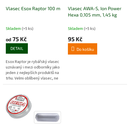
o
d
Vlasec Esox Raptor 100 m
Vlasec AWA-S, Ion Power
u
Hexa 0,105 mm, 1,45 kg
k
t
Skladem
(>5 ks)
Skladem
(>5 ks)
ů
75 Kč
95 Kč
od
DETAIL
Do košíku
Esox Raptor je rybářský vlasec
uznávaný i mezi odborníky jako
jeden z nejlepších produktů na
trhu. Velmi oblíbený vlasec, ne
jen pro svou nízkou cenu, ale i
pro svou...