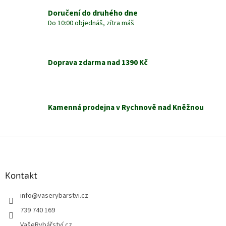
v
Doručení do druhého dne
k
Do 10:00 objednáš, zítra máš
y
v
ý
p
Doprava zdarma nad 1390 Kč
i
s
u
Kamenná prodejna v Rychnově nad Kněžnou
Z
á
p
a
Kontakt
t
info
@
vaserybarstvi.cz
í
739 740 169
VašeRybářství.cz