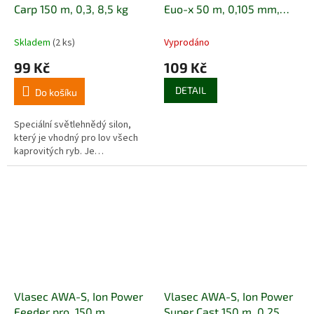
Carp 150 m, 0,3, 8,5 kg
Euo-x 50 m, 0,105 mm,
1,38 kg
Skladem
(2 ks)
Vyprodáno
99 Kč
109 Kč
DETAIL
Do košíku
Speciální světlehnědý silon,
který je vhodný pro lov všech
kaprovitých ryb. Je…
Vlasec AWA-S, Ion Power
Vlasec AWA-S, Ion Power
Feeder pro, 150 m
Super Cast 150 m, 0,25