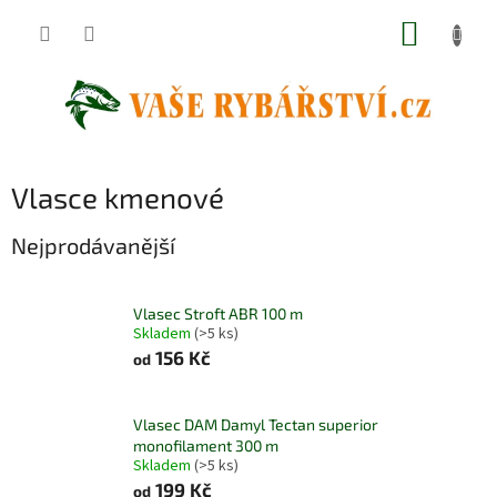
Přejít
NÁKUP
na
obsah
KOŠÍK
Vlasce kmenové
Nejprodávanější
Vlasec Stroft ABR 100 m
Skladem
(>5 ks)
156 Kč
od
Vlasec DAM Damyl Tectan superior
monofilament 300 m
Skladem
(>5 ks)
199 Kč
od