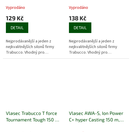
Vyprodáno
Vyprodáno
129 Kč
138 Kč
DETAIL
DETAIL
Nejprodávanější a jeden z
Nejprodávanější a jeden z
nejkvalitnějších silonů firmy
nejkvalitnějších silonů firmy
Trabucco. Vhodný pro…
Trabucco. Vhodný pro…
Vlasec Trabucco T force
Vlasec AWA-S, Ion Power
Tournament Tough 150 m,
C+ hyper Casting 150 m,
0,280, 9,54 kg
0,309 mm, 17,5 kg