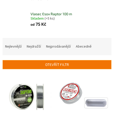
Vlasec Esox Raptor 100 m
Skladem
(>5 ks)
75 Kč
od
Ř
a
Nejlevnější
Nejdražší
Nejprodávanější
Abecedně
z
e
n
OTEVŘÍT FILTR
í
p
V
r
ý
o
p
d
i
u
s
k
p
t
r
ů