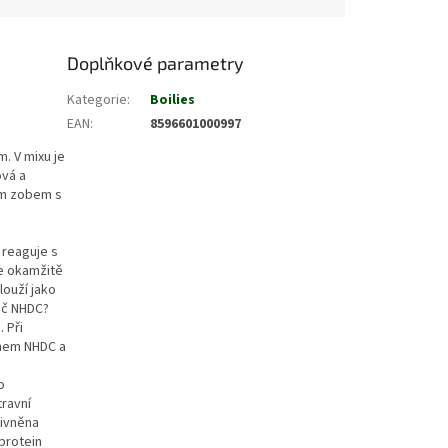
Doplňkové parametry
Kategorie
:
Boilies
EAN
:
8596601000997
. V mixu je
ová a
ím zobem s
 reaguje s
ne okamžitě
louží jako
roč NHDC?
 Při
ahem NHDC a
o
travní
livněna
 protein