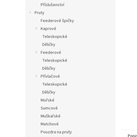
n
Příslušenství
e
Pruty
l
Feederové špičky
Kaprové
Teleskopické
Děličky
Feederové
Teleskopické
Děličky
Přívlačové
Teleskopické
Děličky
Mořské
Sumcové
Muškařské
Matchové
Pouzdra na pruty
Popi