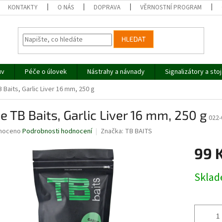
KONTAKTY
O NÁS
DOPRAVA
VĚRNOSTNÍ PROGRAM
HLEDAT
uv
Péče o úlovek
Nástrahy a návnady
Signalizátory a sto
B Baits, Garlic Liver 16 mm, 250 g
ie TB Baits, Garlic Liver 16 mm, 250 g
022-
né
noceno
Podrobnosti hodnocení
Značka:
TB BAITS
ní
99 
u
Měrná
Skla
cena:
ek.