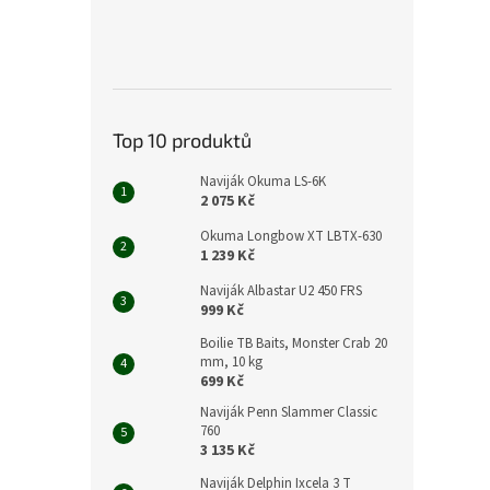
Top 10 produktů
Naviják Okuma LS-6K
2 075 Kč
Okuma Longbow XT LBTX-630
1 239 Kč
Naviják Albastar U2 450 FRS
999 Kč
Boilie TB Baits, Monster Crab 20
mm, 10 kg
699 Kč
Naviják Penn Slammer Classic
760
3 135 Kč
Naviják Delphin Ixcela 3 T