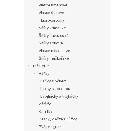
Vlasce kmenové
Vlasce šokové
Fluorocarbony
Šňůry kmenové
Šňůry návazcové
Šňůry šokové
Vlasce návazcové
Šňůry muškařské
Bižuterie
Háčky
Háčky s očkem
Háčky s lopatkou
Dvojháčky a trojháčky
Zátěže
Krmítka
Peány, kleště a nůžky
PVA program