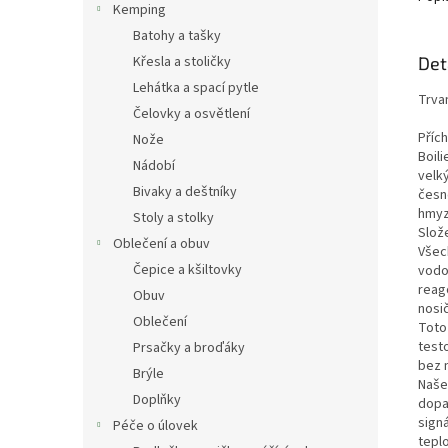
Kemping
Batohy a tašky
Det
Křesla a stoličky
Lehátka a spací pytle
Trva
Čelovky a osvětlení
Přích
Nože
Boil
Nádobí
velký
Bivaky a deštníky
česn
hmy
Stoly a stolky
Slože
Oblečení a obuv
Všech
Čepice a kšiltovky
vodo
reago
Obuv
nosi
Oblečení
Toto 
test
Prsačky a broďáky
bez n
Brýle
Naše 
Doplňky
dopa
signá
Péče o úlovek
teplo