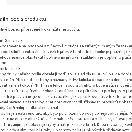
ailní popis produktu
nlivé boilies připravené k okamžitému použití.
uť Garlic liver
ie postavené na lososové a tuňákové moučce se sušeným mletým česnekem
 podíl silného extraktu z hovězích jater. V tomto druhu boilie je použita játr
eková esence plus tekutá potrava na játrovém základu a je doplněno ptač
zem.
ní boilie TB
ny druhy našeho boilie obsahují podíl soli a sladidla NHDC. Sůl velice dobře
u a mění PH v okolí nástrahy a návnady. Když kulička dopadne na dno, zač
vat a měnit okolní PH. Tím se lehce nabourá struktura bolie a sůl zároveň s
č atraktorů. To způsobuje okamžitou účinnost a přitažlivost pro kapry. A p
sladilo používáme již od našich začátků, jak v práškové, tak v tekuté formě.
ování návnad a nástrah byl znát obrovský rozdíl účinnnosti produktů s obs
ěj. Kapři milují sladko slanou chuť.
boilie je sestaveno tak, aby bylo po vhození do vody co nejatraktivnější. P
dnutí na dno se okamžitě začne nabourávat struktura boilie a vylučovat po
l. Tím zaujme proplouvající ryby a nutí je začít se krmit. Doba rozpadu je ov
tou vody a aktivitou bílé ryby. Do tohoto boilie je při výrobě přidáván activ