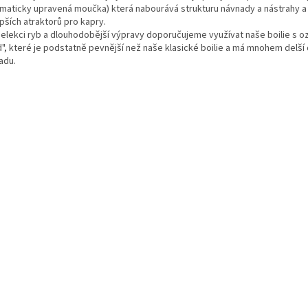
imaticky upravená moučka) která nabourává strukturu návnady a nástrahy a 
pších atraktorů pro kapry.
selekci ryb a dlouhodobější výpravy doporučujeme využívat naše boilie s 
d", které je podstatně pevnější než naše klasické boilie a má mnohem delší
adu.