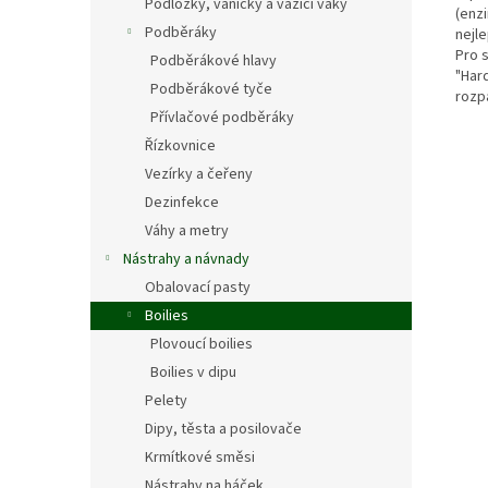
Podložky, vaničky a vážící vaky
(enz
Podběráky
nejle
Pro 
Podběrákové hlavy
"Har
Podběrákové tyče
rozp
Přívlačové podběráky
Řízkovnice
Vezírky a čeřeny
Dezinfekce
Váhy a metry
Nástrahy a návnady
Obalovací pasty
Boilies
Plovoucí boilies
Boilies v dipu
Pelety
Dipy, těsta a posilovače
Krmítkové směsi
Nástrahy na háček