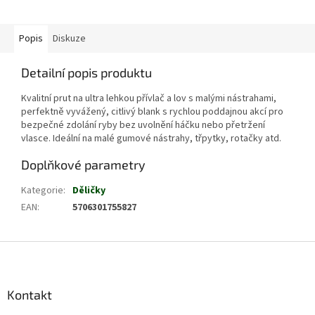
Popis
Diskuze
Detailní popis produktu
Kvalitní prut na ultra lehkou přívlač a lov s malými nástrahami,
perfektně vyvážený, citlivý blank s rychlou poddajnou akcí pro
bezpečné zdolání ryby bez uvolnění háčku nebo přetržení
vlasce. Ideální na malé gumové nástrahy, třpytky, rotačky atd.
Doplňkové parametry
Kategorie
:
Děličky
EAN
:
5706301755827
Z
á
p
a
Kontakt
t