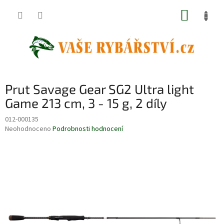
Přejít
NÁKUP
na
obsah
KOŠÍK
Prut Savage Gear SG2 Ultra light
Game 213 cm, 3 - 15 g, 2 díly
012-000135
Průměrné
Neohodnoceno
Podrobnosti hodnocení
hodnocení
produktu
je
0,0
z
5
hvězdiček.