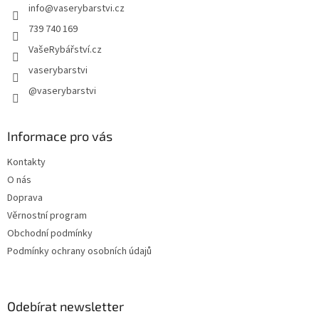
info
@
vaserybarstvi.cz
í
739 740 169
VašeRybářství.cz
vaserybarstvi
@vaserybarstvi
Informace pro vás
Kontakty
O nás
Doprava
Věrnostní program
Obchodní podmínky
Podmínky ochrany osobních údajů
Odebírat newsletter