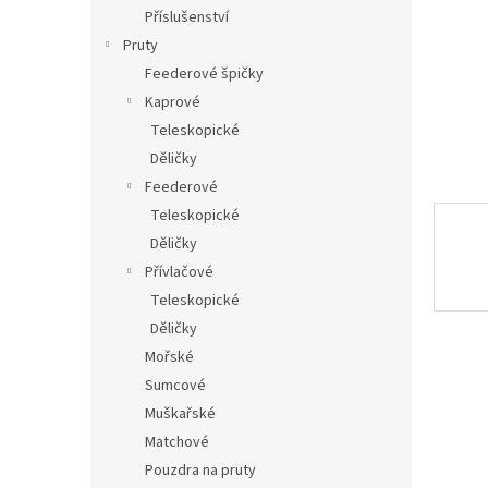
n
Příslušenství
e
Pruty
l
Feederové špičky
Kaprové
Teleskopické
Děličky
Feederové
Teleskopické
Děličky
Přívlačové
Teleskopické
Děličky
Mořské
Sumcové
Muškařské
Matchové
Pouzdra na pruty