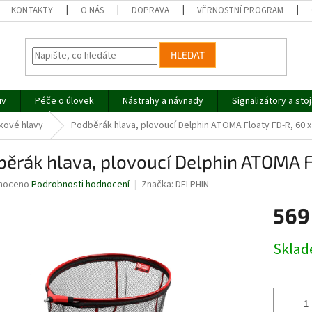
KONTAKTY
O NÁS
DOPRAVA
VĚRNOSTNÍ PROGRAM
HLEDAT
uv
Péče o úlovek
Nástrahy a návnady
Signalizátory a sto
kové hlavy
Podběrák hlava, plovoucí Delphin ATOMA Floaty FD-R, 60 x
ěrák hlava, plovoucí Delphin ATOMA F
né
noceno
Podrobnosti hodnocení
Značka:
DELPHIN
ní
569
u
Měrná
Skla
cena:
ek.