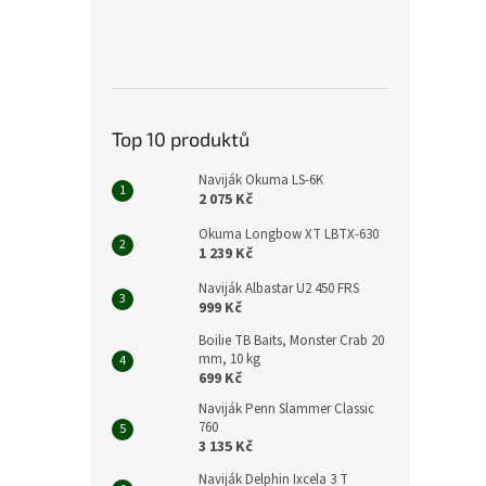
Top 10 produktů
Naviják Okuma LS-6K
2 075 Kč
Okuma Longbow XT LBTX-630
1 239 Kč
Naviják Albastar U2 450 FRS
999 Kč
Boilie TB Baits, Monster Crab 20
mm, 10 kg
699 Kč
Naviják Penn Slammer Classic
760
3 135 Kč
Naviják Delphin Ixcela 3 T