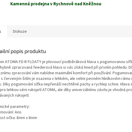
Kamenná prodejna v Rychnově nad Kněžnou
s
Diskuze
ailní popis produktu
hin ATOMA FD-R FLOATY je plovoucí podběráková hlava s pogumovanou síť
hybně zpracovaná feederová hlava si vás získá hned při prvním pohledu. D
iznímu zpracování vám nabídne maximální komfort při používání. Pogumova
a s červeným šitím je osazena v lehkém, ale velmi pevném hliníkovém rámu
y. Díky pogumování síťka nepřenáší nechtěné pachy a rychleji schne. Hlava 
pro lehkou sérii rukojetí ATOMA, ale díky univerzálnímu závitu je vhodná pr
ávaných rukojetí.
nické parametry:
mování: Ano
kost očka: 8mm x 8mm