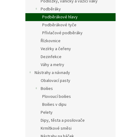
Podložky, vaničky a vážící vaky
Podběráky
Podběrákové hlavy
Podběrákové tyče
Přívlačové podběráky
Řízkovnice
Vezírky a čeřeny
Dezinfekce
Váhy a metry
Nástrahy a návnady
Obalovací pasty
Boilies
Plovoucí boilies
Boilies v dipu
Pelety
Dipy, těsta a posilovače
Krmítkové směsi
Nástrahy na háček