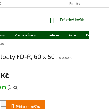
OBCHODNÍ PODMÍNKY
PODMÍNKY OCHRANY OSOBNÍCH ÚDAJŮ
Přihlášení
NÁKUPNÍ
Prázdný košík
KOŠÍK
jany
Vlasce a Šňůry
Bižuterie
Akce
Půjčovna rybář
 50
loaty FD-R, 60 x 50
010-000090
 Kč
dem
(1 ks)
Přidat do košíku