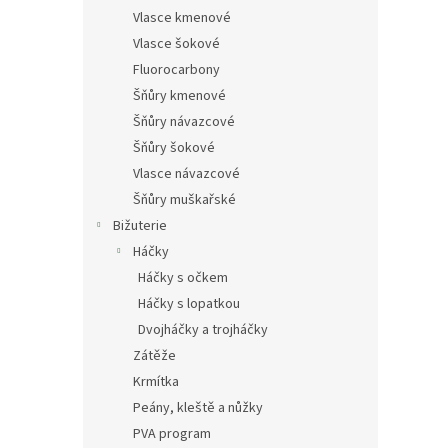
Vlasce kmenové
Vlasce šokové
Fluorocarbony
Šňůry kmenové
Šňůry návazcové
Šňůry šokové
Vlasce návazcové
Šňůry muškařské
Bižuterie
Háčky
Háčky s očkem
Háčky s lopatkou
Dvojháčky a trojháčky
Zátěže
Krmítka
Peány, kleště a nůžky
PVA program