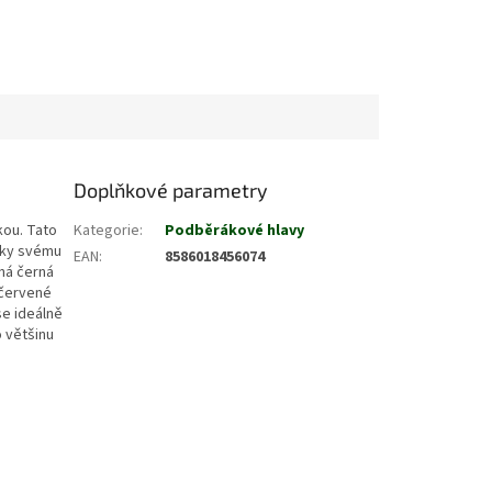
Doplňkové parametry
kou. Tato
Kategorie
:
Podběrákové hlavy
íky svému
EAN
:
8586018456074
ná černá
 červené
se ideálně
o většinu