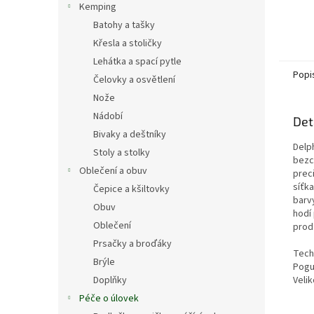
Kemping
Batohy a tašky
Křesla a stoličky
Lehátka a spací pytle
Popi
Čelovky a osvětlení
Nože
Nádobí
Det
Bivaky a deštníky
Delp
Stoly a stolky
bezc
Oblečení a obuv
prec
síťk
Čepice a kšiltovky
barv
Obuv
hodí 
Oblečení
prod
Prsačky a broďáky
Tech
Brýle
Pogu
Veli
Doplňky
Péče o úlovek