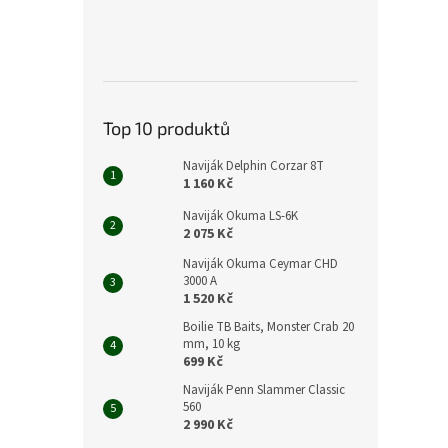
Top 10 produktů
Naviják Delphin Corzar 8T
1 160 Kč
Naviják Okuma LS-6K
2 075 Kč
Naviják Okuma Ceymar CHD
3000 A
1 520 Kč
Boilie TB Baits, Monster Crab 20
mm, 10 kg
699 Kč
Naviják Penn Slammer Classic
560
2 990 Kč