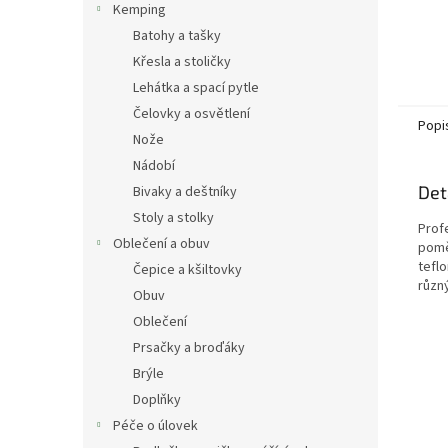
Kemping
Batohy a tašky
Křesla a stoličky
Lehátka a spací pytle
Čelovky a osvětlení
Popi
Nože
Nádobí
Det
Bivaky a deštníky
Stoly a stolky
Prof
Oblečení a obuv
pomě
tefl
Čepice a kšiltovky
různ
Obuv
Oblečení
Prsačky a broďáky
Brýle
Doplňky
Péče o úlovek