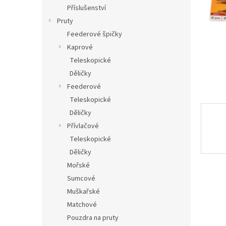
n
Příslušenství
e
Pruty
l
Feederové špičky
Kaprové
Teleskopické
Děličky
Feederové
Teleskopické
Děličky
Přívlačové
Teleskopické
Děličky
Mořské
Sumcové
Muškařské
Matchové
Pouzdra na pruty