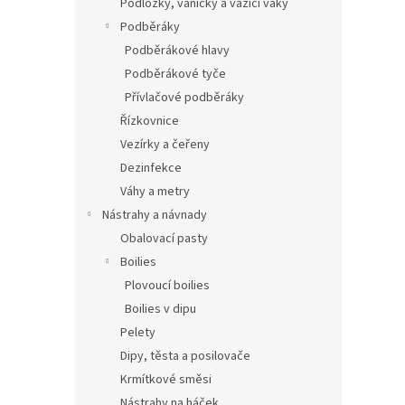
Podložky, vaničky a vážící vaky
Podběráky
Podběrákové hlavy
Podběrákové tyče
Přívlačové podběráky
Řízkovnice
Vezírky a čeřeny
Dezinfekce
Váhy a metry
Nástrahy a návnady
Obalovací pasty
Boilies
Plovoucí boilies
Boilies v dipu
Pelety
Dipy, těsta a posilovače
Krmítkové směsi
Nástrahy na háček