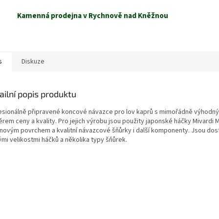
Kamenná prodejna v Rychnově nad Kněžnou
s
Diskuze
ailní popis produktu
esionálně připravené koncové návazce pro lov kaprů s mimořádně výhodn
rem ceny a kvality. Pro jejich výrobu jsou použity japonské háčky Mivardi 
onovým povrchem a kvalitní návazcové šňůrky i další komponenty. Jsou dos
ými velikostmi háčků a několika typy šňůrek.