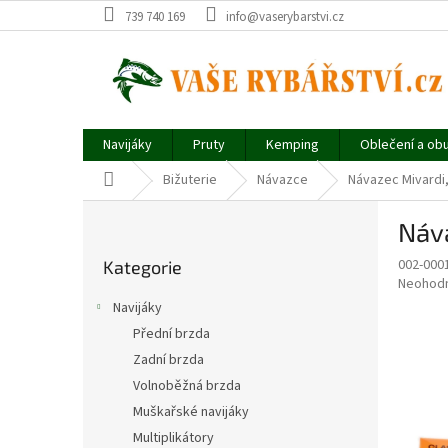
Přejít
739 740 169
info@vaserybarstvi.cz
na
obsah
Navijáky
Pruty
Kemping
Oblečení a ob
Domů
Bižuterie
Návazce
Návazec Mivardi, 
P
Náva
o
Přeskočit
s
002-000
Kategorie
kategorie
t
Průměr
Neohod
r
hodnoce
Navijáky
a
produkt
Přední brzda
je
n
0,0
Zadní brzda
n
z
í
Volnoběžná brzda
5
p
Muškařské navijáky
hvězdič
a
Multiplikátory