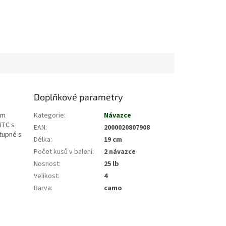
Doplňkové parametry
ým
Kategorie
:
Návazce
MTC s
EAN
:
2000020807908
tupné s
Délka
:
19 cm
Počet kusů v balení
:
2 návazce
Nosnost
:
25 lb
Velikost
:
4
Barva
:
camo