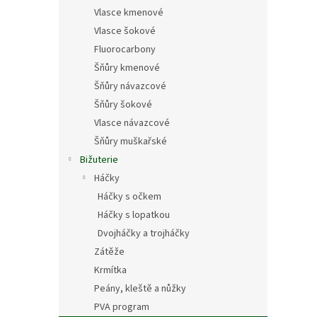
Vlasce kmenové
Vlasce šokové
Fluorocarbony
Šňůry kmenové
Šňůry návazcové
Šňůry šokové
Vlasce návazcové
Šňůry muškařské
Bižuterie
Háčky
Háčky s očkem
Háčky s lopatkou
Dvojháčky a trojháčky
Zátěže
Krmítka
Peány, kleště a nůžky
PVA program