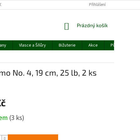
OBCHODNÍ PODMÍNKY
PODMÍNKY OCHRANY OSOBNÍCH ÚDAJŮ
Přihlášení
NÁKUPNÍ
Prázdný košík
KOŠÍK
jany
Vlasce a Šňůry
Bižuterie
Akce
Půjčovna rybář
mo No. 4, 19 cm, 25 lb, 2 ks
Kč
dem
(3 ks)