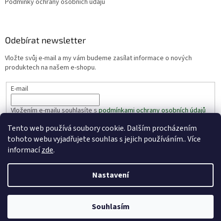
Podmínky ochrany osobních údajů
Odebírat newsletter
Vložte svůj e-mail a my vám budeme zasílat informace o nových
produktech na našem e-shopu.
E-mail
Vložením e-mailu souhlasíte s
podmínkami ochrany osobních údajů
Tento web používá soubory cookie. Dalším procházením
PŘIHLÁSIT SE
tohoto webu vyjadřujete souhlas s jejich používáním.. Více
informací
zde
.
Nastavení
Vytvořil Shoptet
Souhlasím
Copyright 2026
VašeRybářství.cz
. Všechna práva vyhrazena.