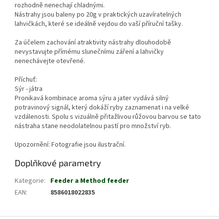
rozhodně nenechají chladnými.
Nástrahy jsou baleny po 20g v praktických uzavíratelných
lahvičkách, které se ideálně vejdou do vaší příruční tašky.
Za účelem zachování atraktivity nástrahy dlouhodobě
nevystavujte přímému slunečnímu záření a lahvičky
nenechávejte otevřené.
Příchuť:
Sýr - játra
Pronikavá kombinace aroma sýru a jater vydává silný
potravinový signál, který dokáží ryby zaznamenat i na velké
vzdálenosti. Spolu s vizuálně přitažlivou růžovou barvou se tato
nástraha stane neodolatelnou pastí pro množství ryb.
Upozornění: Fotografie jsou ilustrační.
Doplňkové parametry
Kategorie
:
Feeder a Method feeder
EAN
:
8586018022835