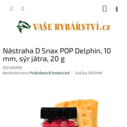
Přejít
NÁKUP
na
obsah
KOŠÍK
Nástraha D Snax POP Delphin, 10
mm, sýr játra, 20 g
022-000494
Průměrné
Neohodnoceno
Podrobnosti hodnocení
Značka:
DELPHIN
hodnocení
produktu
je
0,0
z
5
hvězdiček.