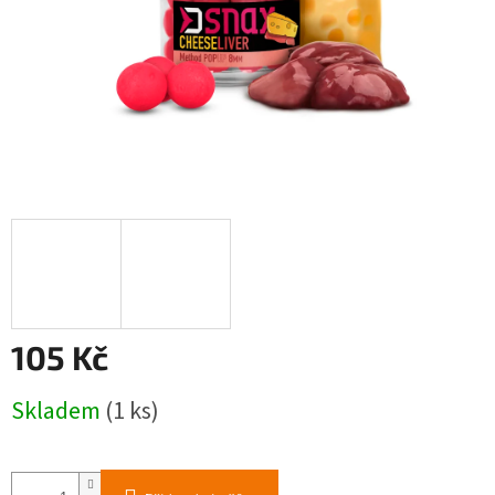
105 Kč
Měrná
Skladem
(1 ks)
cena: