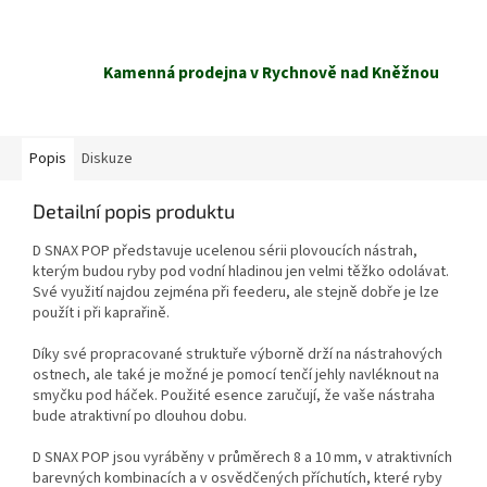
Kamenná prodejna v Rychnově nad Kněžnou
Popis
Diskuze
Detailní popis produktu
D SNAX POP představuje ucelenou sérii plovoucích nástrah,
kterým budou ryby pod vodní hladinou jen velmi těžko odolávat.
Své využití najdou zejména při feederu, ale stejně dobře je lze
použít i při kaprařině.
Díky své propracované struktuře výborně drží na nástrahových
ostnech, ale také je možné je pomocí tenčí jehly navléknout na
smyčku pod háček. Použité esence zaručují, že vaše nástraha
bude atraktivní po dlouhou dobu.
D SNAX POP jsou vyráběny v průměrech 8 a 10 mm, v atraktivních
barevných kombinacích a v osvědčených příchutích, které ryby