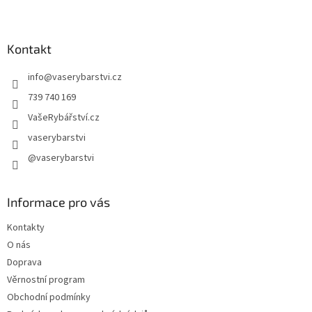
Z
á
p
a
Kontakt
t
info
@
vaserybarstvi.cz
í
739 740 169
VašeRybářství.cz
vaserybarstvi
@vaserybarstvi
Informace pro vás
Kontakty
O nás
Doprava
Věrnostní program
Obchodní podmínky