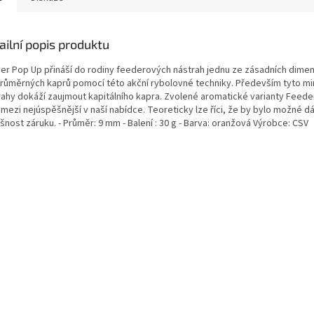
ailní popis produktu
er Pop Up přináší do rodiny feederových nástrah jednu ze zásadních dimen
růměrných kaprů pomocí této akční rybolovné techniky. Především tyto min
rahy dokáží zaujmout kapitálního kapra. Zvolené aromatické varianty Feed
 mezi nejúspěšnější v naší nabídce. Teoreticky lze říci, že by bylo možné dát
nost záruku. - Průměr: 9 mm - Balení : 30 g - Barva: oranžová Výrobce: CSV