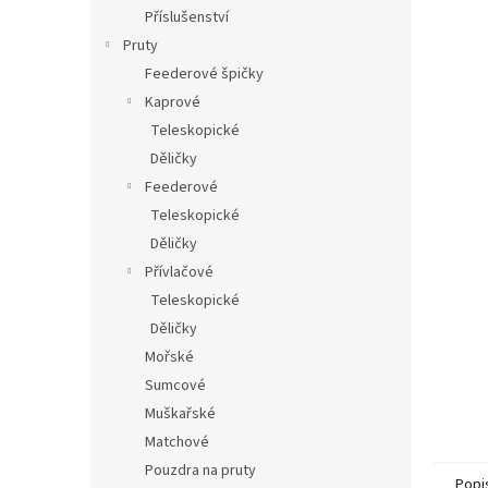
n
Příslušenství
e
Pruty
l
Feederové špičky
Kaprové
Teleskopické
Děličky
Feederové
Teleskopické
Děličky
Přívlačové
Teleskopické
Děličky
Mořské
Sumcové
Muškařské
Matchové
Pouzdra na pruty
Popi