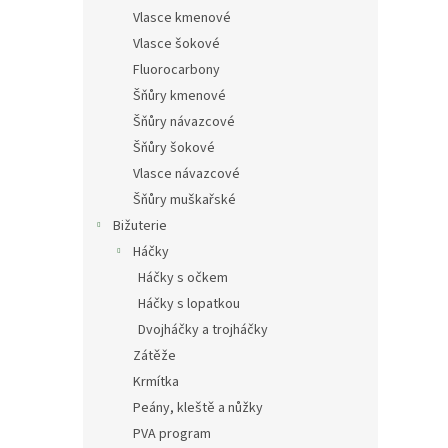
Vlasce kmenové
Vlasce šokové
Fluorocarbony
Šňůry kmenové
Šňůry návazcové
Šňůry šokové
Vlasce návazcové
Šňůry muškařské
Bižuterie
Háčky
Háčky s očkem
Háčky s lopatkou
Dvojháčky a trojháčky
Zátěže
Krmítka
Peány, kleště a nůžky
PVA program