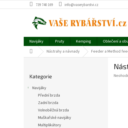
Přejít
739 740 169
info@vaserybarstvi.cz
na
obsah
Navijáky
Pruty
Kemping
Oblečení a ob
Domů
Nástrahy a návnady
Feeder a Method fee
P
Nást
o
Přeskočit
s
Průměr
Neohod
Kategorie
kategorie
t
hodnoce
r
produkt
Navijáky
a
je
Přední brzda
0,0
n
z
Zadní brzda
n
5
í
Volnoběžná brzda
hvězdič
p
Muškařské navijáky
a
Multiplikátory