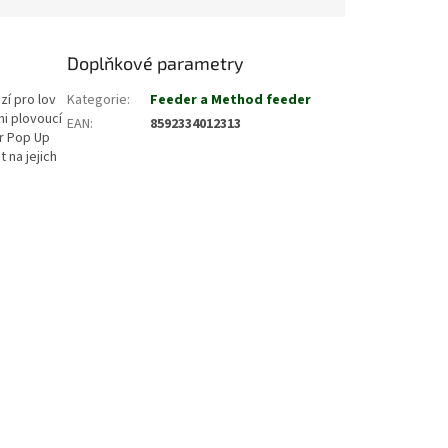
Doplňkové parametry
zí pro lov
Kategorie
:
Feeder a Method feeder
i plovoucí
EAN
:
8592334012313
er Pop Up
 na jejich