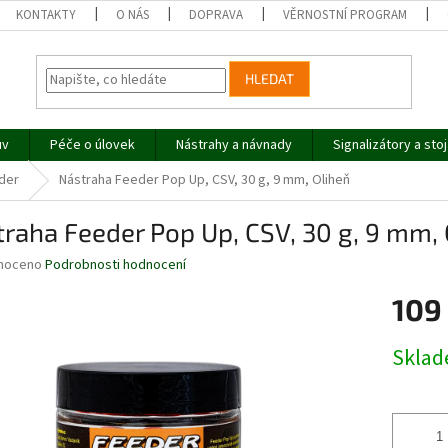
KONTAKTY
O NÁS
DOPRAVA
VĚRNOSTNÍ PROGRAM
HLEDAT
uv
Péče o úlovek
Nástrahy a návnady
Signalizátory a sto
der
Nástraha Feeder Pop Up, CSV, 30 g, 9 mm, Oliheň
raha Feeder Pop Up, CSV, 30 g, 9 mm, 
né
noceno
Podrobnosti hodnocení
ní
109
u
Měrná
Skla
cena:
ek.