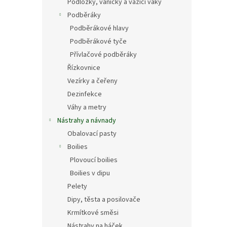
Podložky, vaničky a vážící vaky
Podběráky
Podběrákové hlavy
Podběrákové tyče
Přívlačové podběráky
Řízkovnice
Vezírky a čeřeny
Dezinfekce
Váhy a metry
Nástrahy a návnady
Obalovací pasty
Boilies
Plovoucí boilies
Boilies v dipu
Pelety
Dipy, těsta a posilovače
Krmítkové směsi
Nástrahy na háček