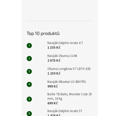
Top 10 produktů
Naviják Delphin Ixcela 4 T
1 335 Kč
Naviják Okuma LS-6K
2 075 Kč
Okuma Longbow XT LBTX-630
1 239 Kč
Naviják Albastar U2 450 FRS
999 Kč
Boilie TB Baits, Monster Crab 20
mm, 10 kg
699 Kč
Naviják Delphin Ixcela 5T
1 479 Kč