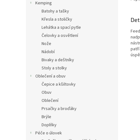
Kemping
Batohy a tašky
Det
Křesla a stoličky
Lehátka a spací pytle
Feed
Čelovky a osvětlení
nadp
nást
Nože
patří
Nádobí
úspěš
Bivaky a deštníky
Stoly a stolky
Oblečení a obuv
Čepice a kšiltovky
Obuv
Oblečení
Prsačky a broďáky
Brýle
Doplňky
Péče o úlovek