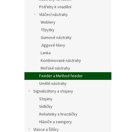
Potřeby k vnadění
Vláčecí nástrahy
Woblery
Třpytky
Gumové nástrahy
Jiggové hlavy
Lanka
Kombinované nástrahy
Mořské nástrahy
Feeder a Method feeder
Umělé nástrahy
Signalizátory a stojany
Stojany
Vidličky
Rohatinky a hrazdičky
Hlásiče a swingery
Vlasce a Šňůry