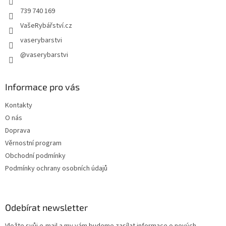
739 740 169
VašeRybářství.cz
vaserybarstvi
@vaserybarstvi
Informace pro vás
Kontakty
O nás
Doprava
Věrnostní program
Obchodní podmínky
Podmínky ochrany osobních údajů
Odebírat newsletter
Vložte svůj e-mail a my vám budeme zasílat informace o nových