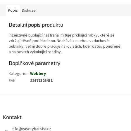
Popis
Diskuze
Detailní popis produktu
Inzenzívně bublající nástraha imituje prchající rabky, které se
zdržují těsně pod hladinou. Nechává za sebou vzduchové
bublinky, velmi dobře pracuje na lovištích, kde rostou ponořené
a na povrch vykukující rostliny.
Doplňkové parametry
Kategorie
:
Woblery
EAN
:
22677305431
Z
á
p
a
Kontakt
t
info
@
vaserybarstvi.cz
í