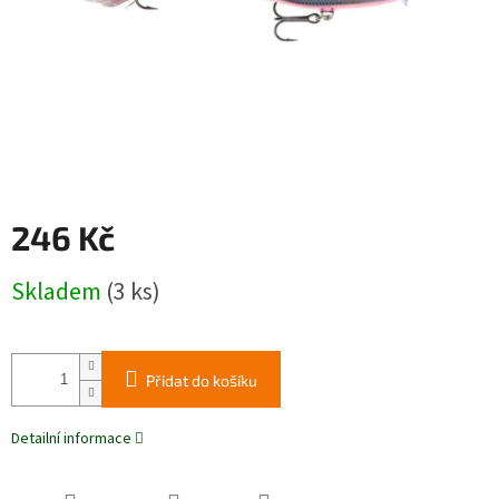
246 Kč
Měrná
Skladem
(3 ks)
cena:
Přidat do košíku
Detailní informace