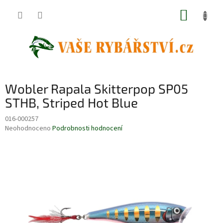
Přejít
NÁKUP
na
obsah
KOŠÍK
Wobler Rapala Skitterpop SP05
STHB, Striped Hot Blue
016-000257
Průměrné
Neohodnoceno
Podrobnosti hodnocení
hodnocení
produktu
je
0,0
z
5
hvězdiček.