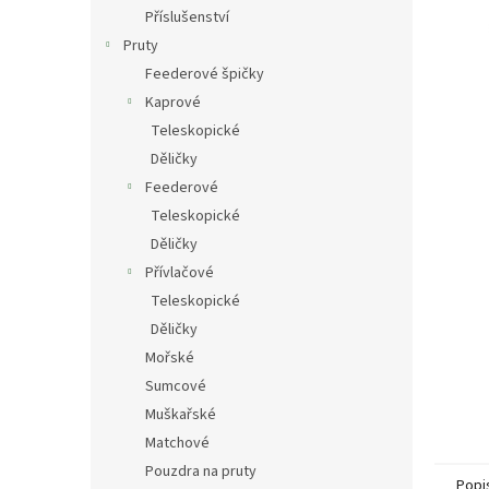
n
Příslušenství
e
Pruty
l
Feederové špičky
Kaprové
Teleskopické
Děličky
Feederové
Teleskopické
Děličky
Přívlačové
Teleskopické
Děličky
Mořské
Sumcové
Muškařské
Matchové
Pouzdra na pruty
Popi