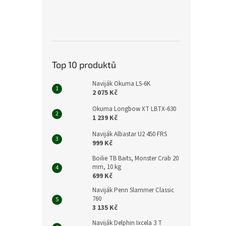
Top 10 produktů
Naviják Okuma LS-6K
2 075 Kč
Okuma Longbow XT LBTX-630
1 239 Kč
Naviják Albastar U2 450 FRS
999 Kč
Boilie TB Baits, Monster Crab 20
mm, 10 kg
699 Kč
Naviják Penn Slammer Classic
760
3 135 Kč
Naviják Delphin Ixcela 3 T