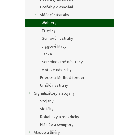
Potřeby k vnadění
Vláčecí nástrahy
Woblery
Třpytky
Gumové nástrahy
Jiggové hlavy
Lanka
Kombinované nástrahy
Mořské nástrahy
Feeder a Method feeder
Umělé nástrahy
Signalizátory a stojany
Stojany
Vidličky
Rohatinky a hrazdičky
Hlásiče a swingery
Vlasce a Šňůry