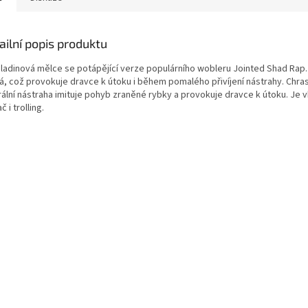
ailní popis produktu
ladinová mělce se potápějící verze populárního wobleru Jointed Shad Rap. J
á, což provokuje dravce k útoku i během pomalého přivíjení nástrahy. Chras
rální nástraha imituje pohyb zraněné rybky a provokuje dravce k útoku. Je 
č i trolling.