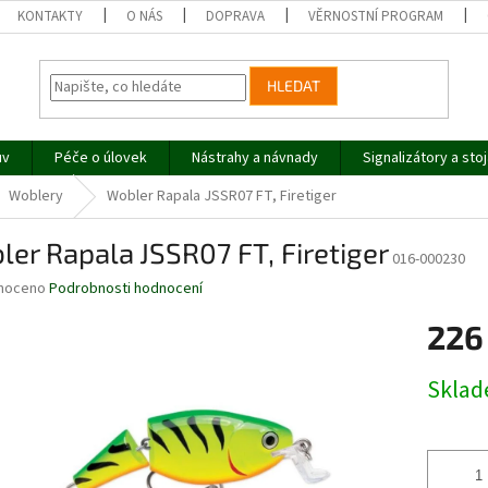
KONTAKTY
O NÁS
DOPRAVA
VĚRNOSTNÍ PROGRAM
HLEDAT
uv
Péče o úlovek
Nástrahy a návnady
Signalizátory a sto
Woblery
Wobler Rapala JSSR07 FT, Firetiger
er Rapala JSSR07 FT, Firetiger
016-000230
né
noceno
Podrobnosti hodnocení
ní
226
u
Měrná
Skla
cena:
ek.