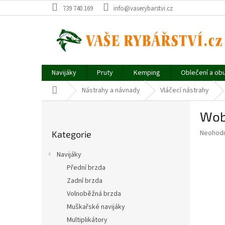
Přejít
739 740 169
info@vaserybarstvi.cz
na
obsah
Navijáky
Pruty
Kemping
Oblečení a ob
Domů
Nástrahy a návnady
Vláčecí nástrahy
P
Wobl
o
Přeskočit
s
Průměr
Neohod
Kategorie
kategorie
t
hodnoce
r
produkt
Navijáky
a
je
Přední brzda
0,0
n
z
Zadní brzda
n
5
í
Volnoběžná brzda
hvězdič
p
Muškařské navijáky
a
Multiplikátory