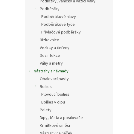
Podložky, vaničky a vážící vaky
Podběráky
Podběrákové hlavy
Podběrákové tyče
Přívlačové podběráky
Řízkovnice
Vezírky a čeřeny
Dezinfekce
Váhy a metry
Nástrahy a návnady
Obalovací pasty
Boilies
Plovoucí boilies
Boilies v dipu
Pelety
Dipy, těsta a posilovače
Krmítkové směsi
Nástrahy na háček