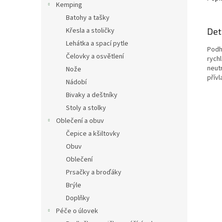
Kemping
Batohy a tašky
Det
Křesla a stoličky
Lehátka a spací pytle
Podh
Čelovky a osvětlení
rychl
neut
Nože
přívla
Nádobí
Bivaky a deštníky
Stoly a stolky
Oblečení a obuv
Čepice a kšiltovky
Obuv
Oblečení
Prsačky a broďáky
Brýle
Doplňky
Péče o úlovek