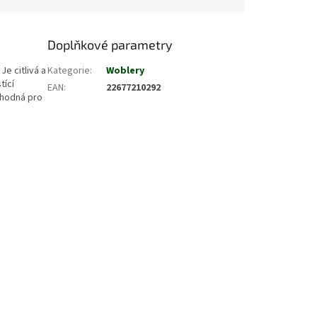
Doplňkové parametry
e citlivá a
Kategorie
:
Woblery
tící
EAN
:
22677210292
vhodná pro