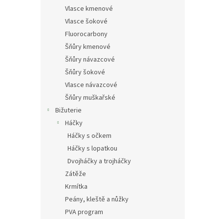
Vlasce kmenové
Vlasce šokové
Fluorocarbony
Šňůry kmenové
Šňůry návazcové
Šňůry šokové
Vlasce návazcové
Šňůry muškařské
Bižuterie
Háčky
Háčky s očkem
Háčky s lopatkou
Dvojháčky a trojháčky
Zátěže
Krmítka
Peány, kleště a nůžky
PVA program