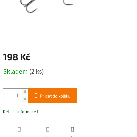
198 Kč
Měrná
Skladem
(2 ks)
cena:
Přidat do košíku
Detailní informace