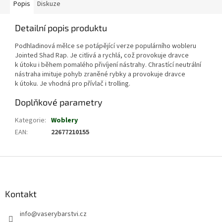
Popis
Diskuze
Detailní popis produktu
Podhladinová mělce se potápějící verze populárního wobleru
Jointed Shad Rap. Je citlivá a rychlá, což provokuje dravce
k útoku i během pomalého přivíjení nástrahy. Chrastící neutrální
nástraha imituje pohyb zraněné rybky a provokuje dravce
k útoku. Je vhodná pro přívlač i trolling.
Doplňkové parametry
Kategorie
:
Woblery
EAN
:
22677210155
Z
á
p
a
Kontakt
t
info
@
vaserybarstvi.cz
í