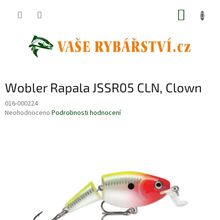
Přejít
NÁKUP
na
obsah
KOŠÍK
Wobler Rapala JSSR05 CLN, Clown
016-000224
Průměrné
Neohodnoceno
Podrobnosti hodnocení
hodnocení
produktu
je
0,0
z
5
hvězdiček.