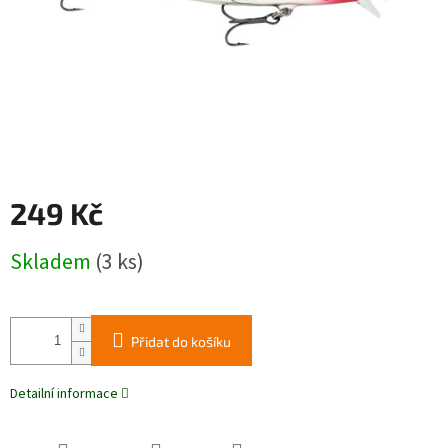
249 Kč
Měrná
Skladem
(3 ks)
cena:
Přidat do košíku
Detailní informace