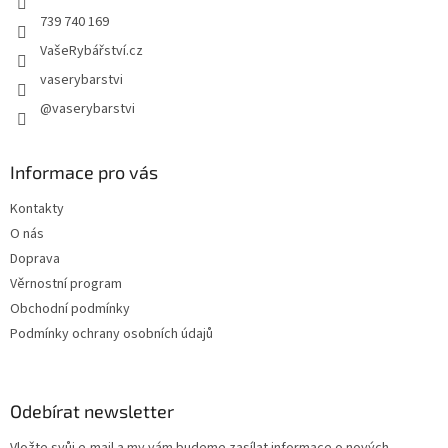
739 740 169
VašeRybářství.cz
vaserybarstvi
@vaserybarstvi
Informace pro vás
Kontakty
O nás
Doprava
Věrnostní program
Obchodní podmínky
Podmínky ochrany osobních údajů
Odebírat newsletter
Vložte svůj e-mail a my vám budeme zasílat informace o nových