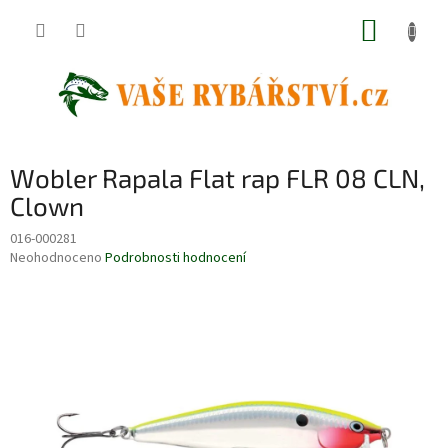
Přejít
NÁKUP
na
obsah
KOŠÍK
Wobler Rapala Flat rap FLR 08 CLN,
Clown
016-000281
Průměrné
Neohodnoceno
Podrobnosti hodnocení
hodnocení
produktu
je
0,0
z
5
hvězdiček.