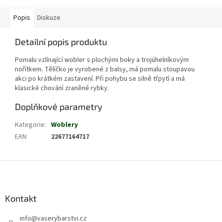
Popis
Diskuze
Detailní popis produktu
Pomalu vzlínající wobler s plochými boky a trojúhelníkovým
nořítkem. Tělíčko je vyrobené z balsy, má pomalu stoupavou
akci po krátkém zastavení. Při pohybu se silně třpytí a má
klasické chování zraněné rybky.
Doplňkové parametry
Kategorie
:
Woblery
EAN
:
22677164717
Z
á
p
a
Kontakt
t
info
@
vaserybarstvi.cz
í