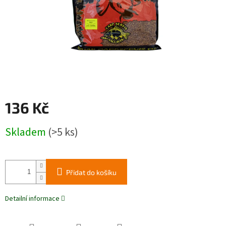
136 Kč
Měrná
Skladem
(>5 ks)
cena:
Přidat do košíku
Detailní informace