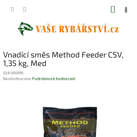
Přejít
NÁKUP
na
obsah
KOŠÍK
Vnadící směs Method Feeder CSV,
1,35 kg, Med
024-000095
Průměrné
Neohodnoceno
Podrobnosti hodnocení
hodnocení
produktu
je
0,0
z
5
hvězdiček.