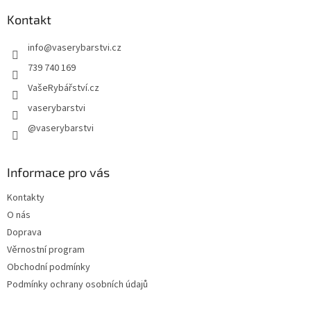
p
a
Kontakt
t
info
@
vaserybarstvi.cz
í
739 740 169
VašeRybářství.cz
vaserybarstvi
@vaserybarstvi
Informace pro vás
Kontakty
O nás
Doprava
Věrnostní program
Obchodní podmínky
Podmínky ochrany osobních údajů