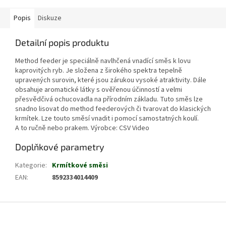
Popis
Diskuze
Detailní popis produktu
Method feeder je speciálně navlhčená vnadící směs k lovu
kaprovitých ryb. Je složena z širokého spektra tepelně
upravených surovin, které jsou zárukou vysoké atraktivity. Dále
obsahuje aromatické látky s ověřenou účinností a velmi
přesvědčivá ochucovadla na přírodním základu. Tuto směs lze
snadno lisovat do method feederových či tvarovat do klasických
krmítek. Lze touto směsí vnadit i pomocí samostatných koulí.
A to ručně nebo prakem. Výrobce: CSV Video
Doplňkové parametry
Kategorie
:
Krmítkové směsi
EAN
:
8592334014409
Z
á