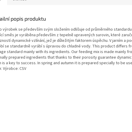
ailní popis produktu
o výrobek se především svým složením odlišuje od průměrného standardu
ící směs je vyráběna především z tepelně upravených surovin, které zaruču
zností dynamické vzlínání, jež je důležitým faktorem úspěchu. V jarním a p
bí se standardně vyrábí s úpravou do chladné vody. This product differs f
age standard mainly with its ingredients. Our feeding mix is made mainly fr
ally prepared ingredients that thanks to their porosity guarantee dynamic c
 is a key to success. In spring and autumn it is prepared specially to be use
r. Výrobce: CSV