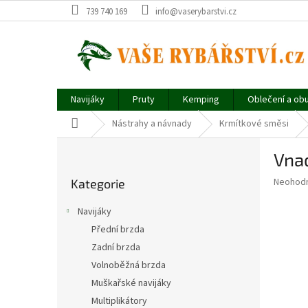
Přejít
739 740 169
info@vaserybarstvi.cz
na
obsah
Navijáky
Pruty
Kemping
Oblečení a ob
Domů
Nástrahy a návnady
Krmítkové směsi
P
Vnad
o
Přeskočit
s
Průměr
Neohod
Kategorie
kategorie
t
hodnoce
r
produkt
Navijáky
a
je
Přední brzda
0,0
n
z
Zadní brzda
n
5
í
Volnoběžná brzda
hvězdič
p
Muškařské navijáky
a
Multiplikátory