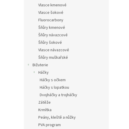
Vlasce kmenové
Vlasce šokové
Fluorocarbony
Šňůry kmenové
Šňůry návazcové
Šňůry šokové
Vlasce návazcové
Šňůry muškařské
Bižuterie
Háčky
Háčky s očkem
Háčky s lopatkou
Dvojháčky a trojháčky
Zátěže
Krmítka
Peány, kleště a nůžky
PVA program