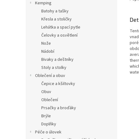
Kemping
Batohy a tašky
Det
Křesla a stoličky
Lehátka a spací pytle
Tent
Čelovky a osvětlení
vnad
poré
Nože
obdo
Nádobí
aver
Bivaky a deštníky
therm
which
Stoly a stolky
wate
Oblečení a obuv
Čepice a kšiltovky
Obuv
Oblečení
Prsačky a broďáky
Brýle
Doplňky
Péče o úlovek