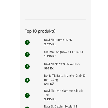
Top 10 produktů
Naviják Okuma LS-6K
2 075 Kč
Okuma Longbow XT LBTX-630
1 239 Kč
Naviják Albastar U2 450 FRS
999 Kč
Boilie TB Baits, Monster Crab 20
mm, 10 kg
699 Kč
Naviják Penn Slammer Classic
760
3 135 Kč
Naviják Delphin Ixcela 3 T