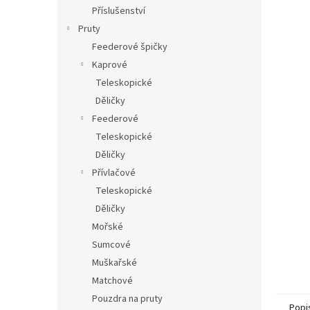
n
Příslušenství
e
Pruty
l
Feederové špičky
Kaprové
Teleskopické
Děličky
Feederové
Teleskopické
Děličky
Přívlačové
Teleskopické
Děličky
Mořské
Sumcové
Muškařské
Matchové
Pouzdra na pruty
Popi