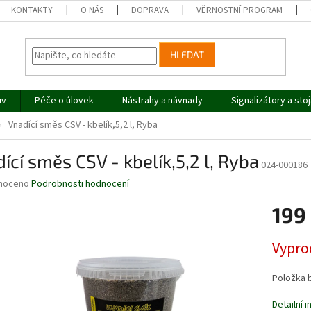
KONTAKTY
O NÁS
DOPRAVA
VĚRNOSTNÍ PROGRAM
HLEDAT
uv
Péče o úlovek
Nástrahy a návnady
Signalizátory a sto
Vnadící směs CSV - kbelík,5,2 l, Ryba
ící směs CSV - kbelík,5,2 l, Ryba
024-000186
né
noceno
Podrobnosti hodnocení
ní
199
u
Měrná
Vypro
cena:
ek.
Položka 
Detailní 