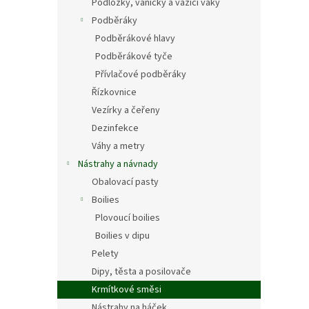
Podložky, vaničky a vážící vaky
Podběráky
Podběrákové hlavy
Podběrákové tyče
Přívlačové podběráky
Řízkovnice
Vezírky a čeřeny
Dezinfekce
Váhy a metry
Nástrahy a návnady
Obalovací pasty
Boilies
Plovoucí boilies
Boilies v dipu
Pelety
Dipy, těsta a posilovače
Krmítkové směsi
Nástrahy na háček