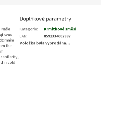
Doplňkové parametry
. Naše
Kategorie
:
Krmítkové směsi
jí svou
EAN
:
8592334002987
odzimním
Položka byla vyprodána…
rom the
om
apillarity,
d in cold