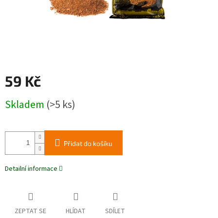
59 Kč
Měrná
Skladem
(>5 ks)
cena:
Přidat do košíku
Detailní informace
ZEPTAT SE
HLÍDAT
SDÍLET