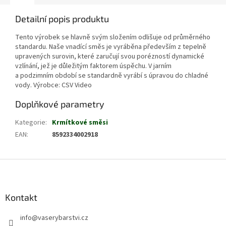
Detailní popis produktu
Tento výrobek se hlavně svým složením odlišuje od průměrného
standardu. Naše vnadící směs je vyráběna především z tepelně
upravených surovin, které zaručují svou porézností dynamické
vzlínání, jež je důležitým faktorem úspěchu. V jarním
a podzimním období se standardně vyrábí s úpravou do chladné
vody. Výrobce: CSV Video
Doplňkové parametry
Kategorie
:
Krmítkové směsi
EAN
:
8592334002918
Z
á
p
a
Kontakt
t
info
@
vaserybarstvi.cz
í