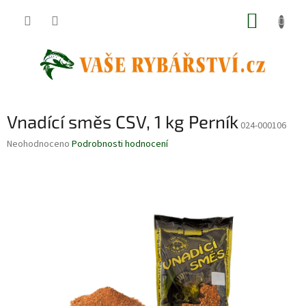
Přejít
NÁKUP
na
obsah
KOŠÍK
Vnadící směs CSV, 1 kg Perník
024-000106
Průměrné
Neohodnoceno
Podrobnosti hodnocení
hodnocení
produktu
je
0,0
z
5
hvězdiček.