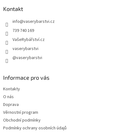
p
a
Kontakt
t
info
@
vaserybarstvi.cz
í
739 740 169
VašeRybářství.cz
vaserybarstvi
@vaserybarstvi
Informace pro vás
Kontakty
O nás
Doprava
Věrnostní program
Obchodní podmínky
Podmínky ochrany osobních údajů