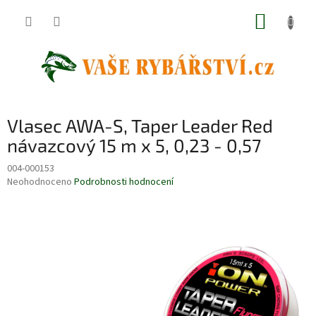
Přejít
NÁKUP
na
obsah
KOŠÍK
Vlasec AWA-S, Taper Leader Red
návazcový 15 m x 5, 0,23 - 0,57
004-000153
Průměrné
Neohodnoceno
Podrobnosti hodnocení
hodnocení
produktu
je
0,0
z
5
hvězdiček.