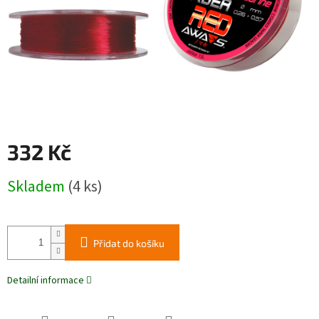
332 Kč
Měrná
Skladem
(4 ks)
cena:
Přidat do košíku
Detailní informace