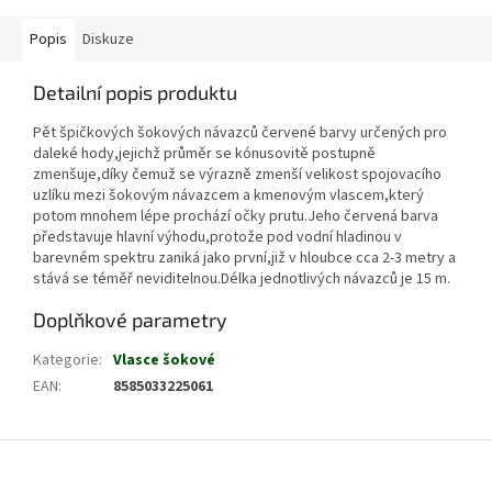
Popis
Diskuze
Detailní popis produktu
Pět špičkových šokových návazců červené barvy určených pro
daleké hody,jejichž průměr se kónusovitě postupně
zmenšuje,díky čemuž se výrazně zmenší velikost spojovacího
uzlíku mezi šokovým návazcem a kmenovým vlascem,který
potom mnohem lépe prochází očky prutu.Jeho červená barva
představuje hlavní výhodu,protože pod vodní hladinou v
barevném spektru zaniká jako první,již v hloubce cca 2-3 metry a
stává se téměř neviditelnou.Délka jednotlivých návazců je 15 m.
Doplňkové parametry
Kategorie
:
Vlasce šokové
EAN
:
8585033225061
Z
á