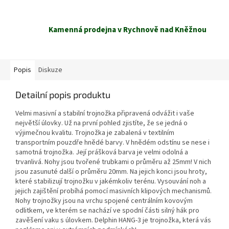
Kamenná prodejna v Rychnově nad Kněžnou
Popis
Diskuze
Detailní popis produktu
Velmi masivní a stabilní trojnožka připravená odvážit i vaše
největší úlovky. Už na první pohled zjistíte, že se jedná o
výjimečnou kvalitu. Trojnožka je zabalená v textilním
transportním pouzdře hnědé barvy. V hnědém odstínu se nese i
samotná trojnožka. Její prášková barva je velmi odolná a
trvanlivá. Nohy jsou tvořené trubkami o průměru až 25mm! V nich
jsou zasunuté další o průměru 20mm. Na jejich konci jsou hroty,
které stabilizují trojnožku v jakémkoliv terénu. Vysouvání noh a
jejich zajištění probíhá pomocí masivních klipových mechanismů.
Nohy trojnožky jsou na vrchu spojené centrálním kovovým
odlitkem, ve kterém se nachází ve spodní části silný hák pro
zavěšení vaku s úlovkem. Delphin HANG-3 je trojnožka, která vás