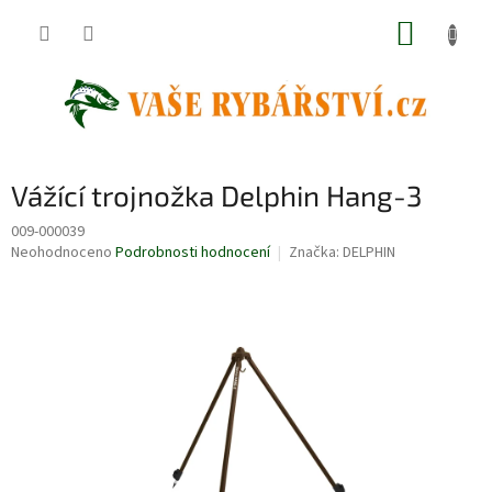
Přejít
NÁKUP
na
obsah
KOŠÍK
Vážící trojnožka Delphin Hang-3
009-000039
Průměrné
Neohodnoceno
Podrobnosti hodnocení
Značka:
DELPHIN
hodnocení
produktu
je
0,0
z
5
hvězdiček.