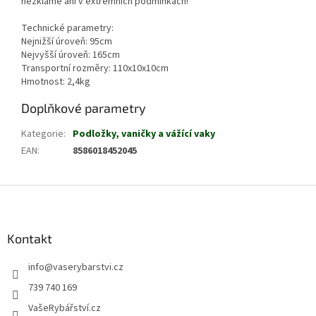
nezklame ani v extrémních podmínkách!
Technické parametry:
Nejnižší úroveň: 95cm
Nejvyšší úroveň: 165cm
Transportní rozměry: 110x10x10cm
Hmotnost: 2,4kg
Doplňkové parametry
Kategorie
:
Podložky, vaničky a vážící vaky
EAN
:
8586018452045
Z
á
p
a
Kontakt
t
info
@
vaserybarstvi.cz
í
739 740 169
VašeRybářství.cz