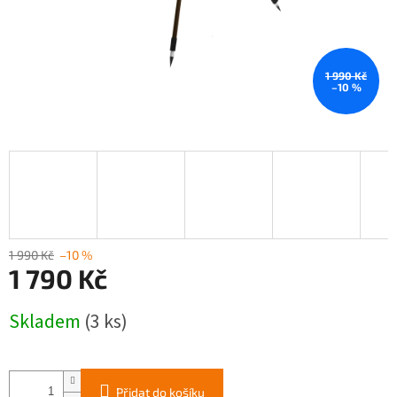
1 990 Kč
–10 %
1 990 Kč
–10 %
1 790 Kč
Měrná
Skladem
(3 ks)
cena:
Přidat do košíku