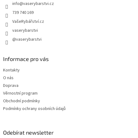
info
@
vaserybarstvi.cz
í
739 740 169
VašeRybářství.cz
vaserybarstvi
@vaserybarstvi
Informace pro vás
Kontakty
O nás
Doprava
Věrnostní program
Obchodní podmínky
Podmínky ochrany osobních údajů
Odebírat newsletter