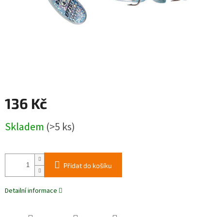
136 Kč
Měrná
Skladem
(>5 ks)
cena:
Přidat do košíku
Detailní informace