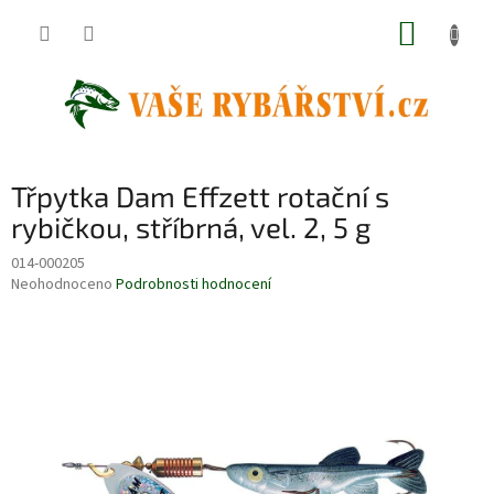
Přejít
NÁKUP
na
obsah
KOŠÍK
Třpytka Dam Effzett rotační s
rybičkou, stříbrná, vel. 2, 5 g
014-000205
Průměrné
Neohodnoceno
Podrobnosti hodnocení
hodnocení
produktu
je
0,0
z
5
hvězdiček.