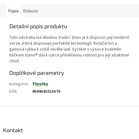
Popis
Diskuze
Detailní popis produktu
Tato nástraha má dlouhou tradici. Dnes je k dispozici její moderní
verze, která disponuje perfektní technologií. Rotační list a
gumová rybka k sobě skvěle ladí. Systém s vysoce kvalitním
háčkem Sumo® dává rybce přiměřenou volnost pro její atraktivní
chod.
Doplňkové parametry
Kategorie
:
Třpytky
EAN
:
4044641015678
Z
á
p
a
Kontakt
t