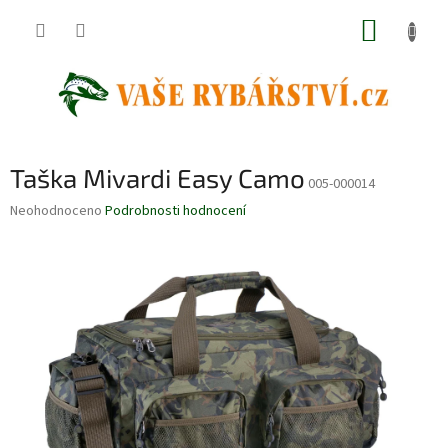
Přejít
NÁKUP
na
obsah
KOŠÍK
Taška Mivardi Easy Camo
005-000014
Průměrné
Neohodnoceno
Podrobnosti hodnocení
hodnocení
produktu
je
0,0
z
5
hvězdiček.