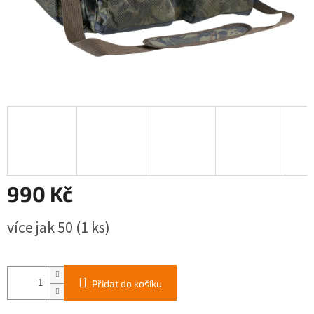
990 Kč
Měrná
více jak 50
(1 ks)
cena:
Přidat do košíku