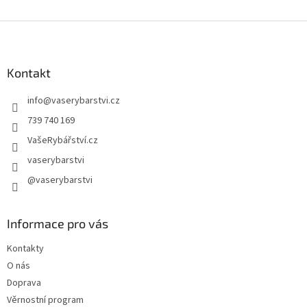
Z
á
p
a
Kontakt
t
info
@
vaserybarstvi.cz
í
739 740 169
VašeRybářství.cz
vaserybarstvi
@vaserybarstvi
Informace pro vás
Kontakty
O nás
Doprava
Věrnostní program