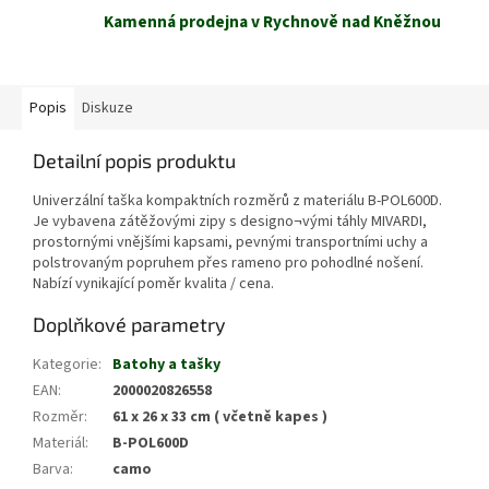
Kamenná prodejna v Rychnově nad Kněžnou
Popis
Diskuze
Detailní popis produktu
Univerzální taška kompaktních rozměrů z materiálu B-POL600D.
Je vybavena zátěžovými zipy s designo¬vými táhly MIVARDI,
prostornými vnějšími kapsami, pevnými transportními uchy a
polstrovaným popruhem přes rameno pro pohodlné nošení.
Nabízí vynikající poměr kvalita / cena.
Doplňkové parametry
Kategorie
:
Batohy a tašky
EAN
:
2000020826558
Rozměr
:
61 x 26 x 33 cm ( včetně kapes )
Materiál
:
B-POL600D
Barva
:
camo