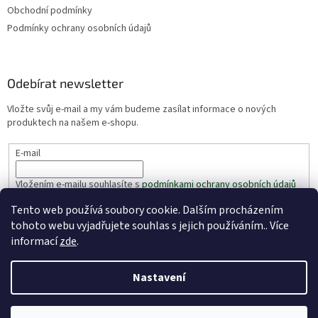
Obchodní podmínky
Podmínky ochrany osobních údajů
Odebírat newsletter
Vložte svůj e-mail a my vám budeme zasílat informace o nových
produktech na našem e-shopu.
E-mail
Vložením e-mailu souhlasíte s
podmínkami ochrany osobních údajů
Tento web používá soubory cookie. Dalším procházením
PŘIHLÁSIT SE
tohoto webu vyjadřujete souhlas s jejich používáním.. Více
informací
zde
.
Nastavení
Vytvořil Shoptet