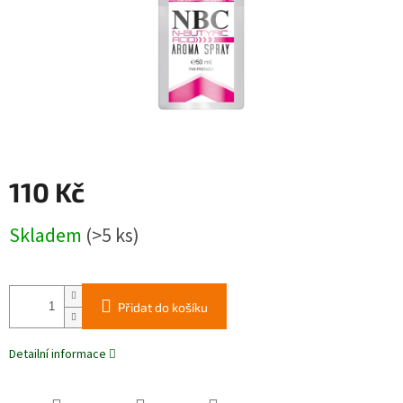
110 Kč
Měrná
Skladem
(>5 ks)
cena:
Přidat do košíku
Detailní informace