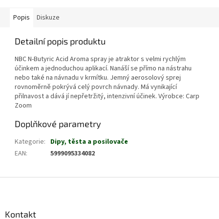
Popis
Diskuze
Detailní popis produktu
NBC N-Butyric Acid Aroma spray je atraktor s velmi rychlým
účinkem a jednoduchou aplikací. Nanáší se přímo na nástrahu
nebo také na návnadu v krmítku. Jemný aerosolový sprej
rovnoměrně pokrývá celý povrch návnady. Má vynikající
přilnavost a dává jí nepřetržitý, intenzivní účinek. Výrobce: Carp
Zoom
Doplňkové parametry
Kategorie
:
Dipy, těsta a posilovače
EAN
:
5999095334082
Z
á
p
a
Kontakt