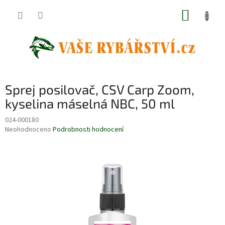
Přejít
NÁKUP
na
obsah
KOŠÍK
Sprej posilovač, CSV Carp Zoom,
kyselina máselná NBC, 50 ml
024-000180
Průměrné
Neohodnoceno
Podrobnosti hodnocení
hodnocení
produktu
je
0,0
z
5
hvězdiček.