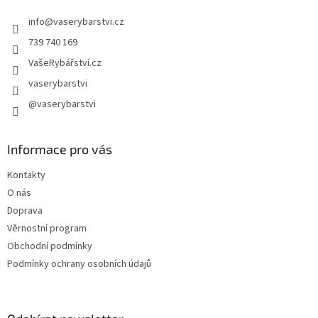
t
info
@
vaserybarstvi.cz
í
739 740 169
VašeRybářství.cz
vaserybarstvi
@vaserybarstvi
Informace pro vás
Kontakty
O nás
Doprava
Věrnostní program
Obchodní podmínky
Podmínky ochrany osobních údajů