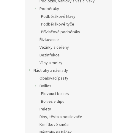
Podložky, vaničky a vážící vaky
Podběráky
Podběrákové hlavy
Podběrákové tyče
Přívlačové podběráky
Řízkovnice
Vezírky a čeřeny
Dezinfekce
Váhy a metry
Nástrahy a návnady
Obalovací pasty
Boilies
Plovoucí boilies
Boilies v dipu
Pelety
Dipy, těsta a posilovače
Krmítkové směsi
Nástrahy na háček