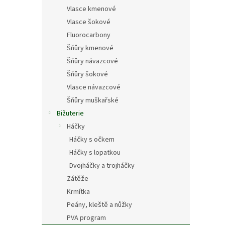
Vlasce kmenové
Vlasce šokové
Fluorocarbony
Šňůry kmenové
Šňůry návazcové
Šňůry šokové
Vlasce návazcové
Šňůry muškařské
Bižuterie
Háčky
Háčky s očkem
Háčky s lopatkou
Dvojháčky a trojháčky
Zátěže
Krmítka
Peány, kleště a nůžky
PVA program