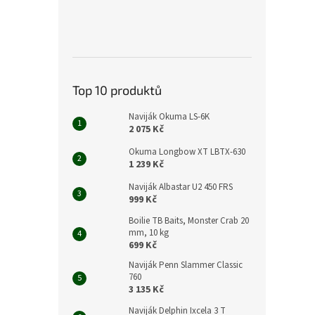
Top 10 produktů
Naviják Okuma LS-6K
2 075 Kč
Okuma Longbow XT LBTX-630
1 239 Kč
Naviják Albastar U2 450 FRS
999 Kč
Boilie TB Baits, Monster Crab 20
mm, 10 kg
699 Kč
Naviják Penn Slammer Classic
760
3 135 Kč
Naviják Delphin Ixcela 3 T