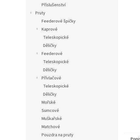
n
Příslušenství
e
Pruty
l
Feederové špičky
Kaprové
Teleskopické
Děličky
Feederové
Teleskopické
Děličky
Přívlačové
Teleskopické
Děličky
Mořské
Sumcové
Muškařské
Matchové
Pouzdra na pruty
Popi