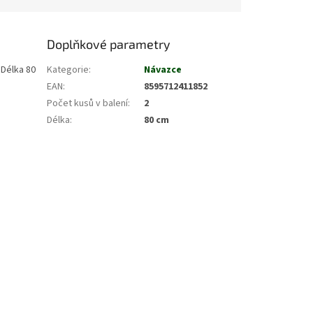
Doplňkové parametry
 Délka 80
Kategorie
:
Návazce
EAN
:
8595712411852
Počet kusů v balení
:
2
Délka
:
80 cm