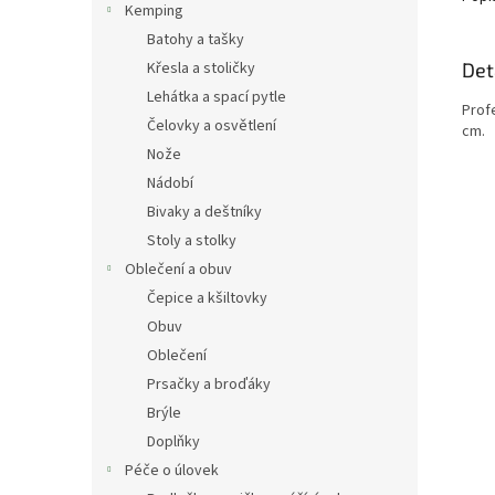
Kemping
Batohy a tašky
Det
Křesla a stoličky
Lehátka a spací pytle
Prof
Čelovky a osvětlení
cm.
Nože
Nádobí
Bivaky a deštníky
Stoly a stolky
Oblečení a obuv
Čepice a kšiltovky
Obuv
Oblečení
Prsačky a broďáky
Brýle
Doplňky
Péče o úlovek