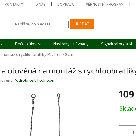
KONTAKTY
O NÁS
DOPRAVA
VĚRNOSTNÍ PROGRAM
HLEDAT
uv
Péče o úlovek
Nástrahy a návnady
Signalizátory a sto
 montáž s rychloobratlíky Mivardi, 80 cm
a olověná na montáž s rychloobratlík
né
noceno
Podrobnosti hodnocení
ní
109
u
Měrná
Skla
cena:
ek.