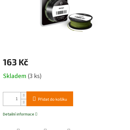
163 Kč
Měrná
Skladem
(3 ks)
cena:
Přidat do košíku
Detailní informace