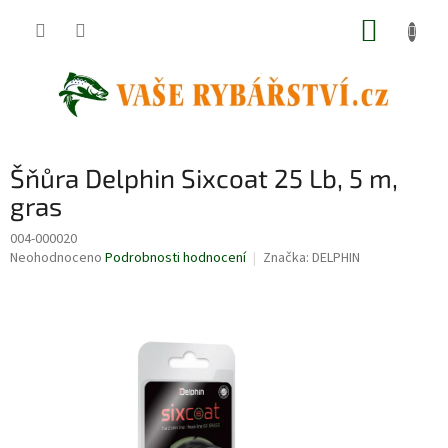
Přejít
NÁKUP
na
obsah
KOŠÍK
Šňůra Delphin Sixcoat 25 Lb, 5 m,
gras
004-000020
Průměrné
Neohodnoceno
Podrobnosti hodnocení
Značka:
DELPHIN
hodnocení
produktu
je
0,0
z
5
hvězdiček.