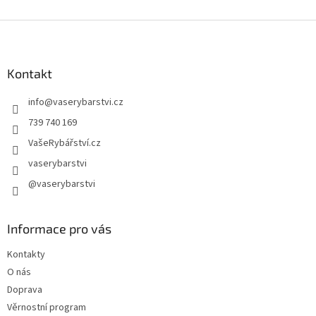
Z
á
p
a
Kontakt
t
info
@
vaserybarstvi.cz
í
739 740 169
VašeRybářství.cz
vaserybarstvi
@vaserybarstvi
Informace pro vás
Kontakty
O nás
Doprava
Věrnostní program