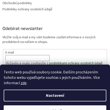
Obchodní podmínky
Podmínky ochrany osobních údajů
Odebírat newsletter
Vložte svůj e-mail a my vám budeme zasílat informace o nových
produktech na našem e-shopu.
E-mail
Vložením e-mailu souhlasíte s
podmínkami ochrany osobních údajů
Tento web používá soubory cookie. Dalším procházením
PŘIHLÁSIT SE
tohoto webu vyjadřujete souhlas s jejich používáním.. Více
informací
zde
.
Nastavení
Vytvořil Shoptet