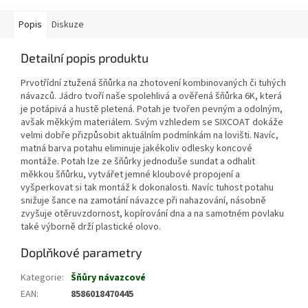
Popis
Diskuze
Detailní popis produktu
Prvotřídní ztužená šňůrka na zhotovení kombinovaných či tuhých
návazců. Jádro tvoří naše spolehlivá a ověřená šňůrka 6K, která
je potápivá a hustě pletená. Potah je tvořen pevným a odolným,
avšak měkkým materiálem. Svým vzhledem se SIXCOAT dokáže
velmi dobře přizpůsobit aktuálním podmínkám na lovišti. Navíc,
matná barva potahu eliminuje jakékoliv odlesky koncové
montáže. Potah lze ze šňůrky jednoduše sundat a odhalit
měkkou šňůrku, vytvářet jemné kloubové propojení a
vyšperkovat si tak montáž k dokonalosti. Navíc tuhost potahu
snižuje šance na zamotání návazce při nahazování, násobně
zvyšuje otěruvzdornost, kopírování dna a na samotném povlaku
také výborně drží plastické olovo.
Doplňkové parametry
Kategorie
:
Šňůry návazcové
EAN
:
8586018470445