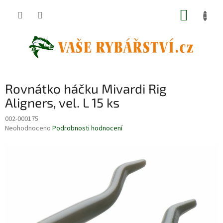
Přejít
NÁKUP
na
obsah
KOŠÍK
Rovnátko háčku Mivardi Rig
Aligners, vel. L 15 ks
002-000175
Průměrné
Neohodnoceno
Podrobnosti hodnocení
hodnocení
produktu
je
0,0
z
5
hvězdiček.