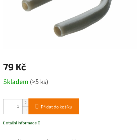
79 Kč
Měrná
Skladem
(>5 ks)
cena:
Přidat do košíku
Detailní informace