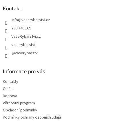
p
a
Kontakt
t
info
@
vaserybarstvi.cz
í
739 740 169
VašeRybářství.cz
vaserybarstvi
@vaserybarstvi
Informace pro vás
Kontakty
O nás
Doprava
Věrnostní program
Obchodní podmínky
Podmínky ochrany osobních údajů