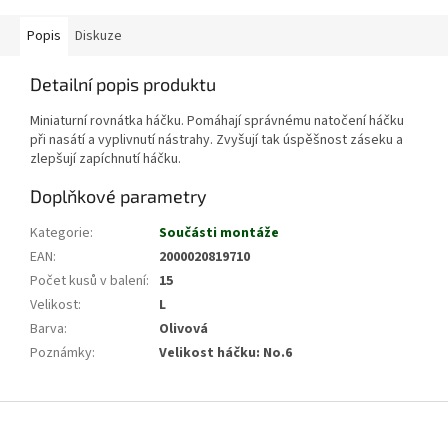
Popis
Diskuze
Detailní popis produktu
Miniaturní rovnátka háčku. Pomáhají správnému natočení háčku
při nasátí a vyplivnutí nástrahy. Zvyšují tak úspěšnost záseku a
zlepšují zapíchnutí háčku.
Doplňkové parametry
Kategorie
:
Součásti montáže
EAN
:
2000020819710
Počet kusů v balení
:
15
Velikost
:
L
Barva
:
Olivová
Poznámky
:
Velikost háčku: No.6
Z
á