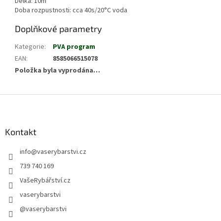
Délka: 10m
Doba rozpustnosti: cca 40s/20°C voda
Doplňkové parametry
Kategorie
:
PVA program
EAN
:
8585066515078
Položka byla vyprodána…
Z
á
p
a
Kontakt
t
info
@
vaserybarstvi.cz
í
739 740 169
VašeRybářství.cz
vaserybarstvi
@vaserybarstvi