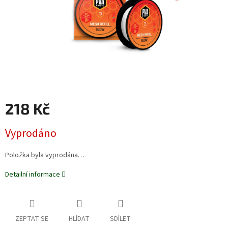
218 Kč
Měrná
Vyprodáno
cena:
Položka byla vyprodána…
Detailní informace
ZEPTAT SE
HLÍDAT
SDÍLET