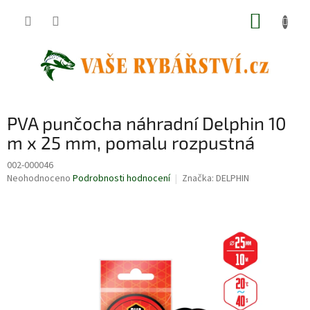
Přejít
NÁKUP
na
obsah
KOŠÍK
PVA punčocha náhradní Delphin 10
m x 25 mm, pomalu rozpustná
002-000046
Průměrné
Neohodnoceno
Podrobnosti hodnocení
Značka:
DELPHIN
hodnocení
produktu
je
0,0
z
5
hvězdiček.