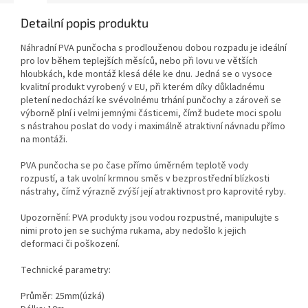
Detailní popis produktu
Náhradní PVA punčocha s prodlouženou dobou rozpadu je ideální
pro lov během teplejších měsíců, nebo při lovu ve větších
hloubkách, kde montáž klesá déle ke dnu. Jedná se o vysoce
kvalitní produkt vyrobený v EU, při kterém díky důkladnému
pletení nedochází ke svévolnému trhání punčochy a zároveň se
výborně plní i velmi jemnými částicemi, čímž budete moci spolu
s nástrahou poslat do vody i maximálně atraktivní návnadu přímo
na montáži.
PVA punčocha se po čase přímo úměrném teplotě vody
rozpustí, a tak uvolní krmnou směs v bezprostřední blízkosti
nástrahy, čímž výrazně zvýší její atraktivnost pro kaprovité ryby.
Upozornění: PVA produkty jsou vodou rozpustné, manipulujte s
nimi proto jen se suchýma rukama, aby nedošlo k jejich
deformaci či poškození.
Technické parametry:
Průměr: 25mm(úzká)