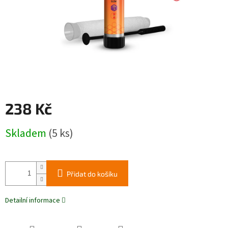
238 Kč
Měrná
Skladem
(5 ks)
cena:
Přidat do košíku
Detailní informace