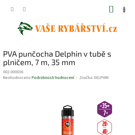
Přejít
NÁKUP
na
obsah
KOŠÍK
PVA punčocha Delphin v tubě s
plničem, 7 m, 35 mm
002-000036
Průměrné
Neohodnoceno
Podrobnosti hodnocení
Značka:
DELPHIN
hodnocení
produktu
je
0,0
z
5
hvězdiček.