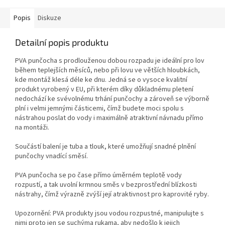
Popis
Diskuze
Detailní popis produktu
PVA punčocha s prodlouženou dobou rozpadu je ideální pro lov
během teplejších měsíců, nebo při lovu ve větších hloubkách,
kde montáž klesá déle ke dnu. Jedná se o vysoce kvalitní
produkt vyrobený v EU, při kterém díky důkladnému pletení
nedochází ke svévolnému trhání punčochy a zároveň se výborně
plní i velmi jemnými částicemi, čímž budete moci spolu s
nástrahou poslat do vody i maximálně atraktivní návnadu přímo
na montáži.
Součástí balení je tuba a tlouk, které umožňují snadné plnění
punčochy vnadící směsí.
PVA punčocha se po čase přímo úměrném teplotě vody
rozpustí, a tak uvolní krmnou směs v bezprostřední blízkosti
nástrahy, čímž výrazně zvýší její atraktivnost pro kaprovité ryby.
Upozornění: PVA produkty jsou vodou rozpustné, manipulujte s
nimi proto jen se suchýma rukama, aby nedošlo k jejich