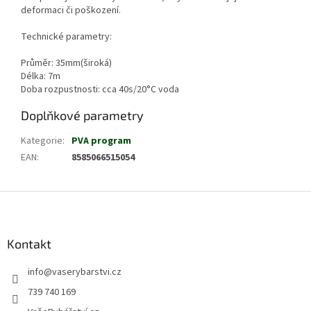
deformaci či poškození.
Technické parametry:
Průměr: 35mm(široká)
Délka: 7m
Doba rozpustnosti: cca 40s/20°C voda
Doplňkové parametry
Kategorie
:
PVA program
EAN
:
8585066515054
Z
á
p
a
Kontakt
t
info
@
vaserybarstvi.cz
í
739 740 169