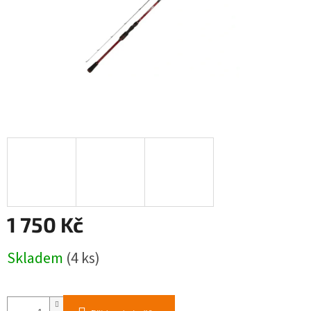
1 750 Kč
Měrná
Skladem
(4 ks)
cena: