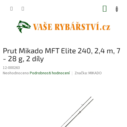
Přejít
NÁKUP
na
obsah
KOŠÍK
Prut Mikado MFT Elite 240, 2,4 m, 7
- 28 g, 2 díly
12-000263
Průměrné
Neohodnoceno
Podrobnosti hodnocení
Značka:
MIKADO
hodnocení
produktu
je
0,0
z
5
hvězdiček.