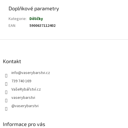
Doplňkové parametry
Kategorie
:
Děličky
EAN
:
5900637112402
Z
á
p
a
Kontakt
t
info
@
vaserybarstvi.cz
í
739 740 169
VašeRybářství.cz
vaserybarstvi
@vaserybarstvi
Informace pro vás