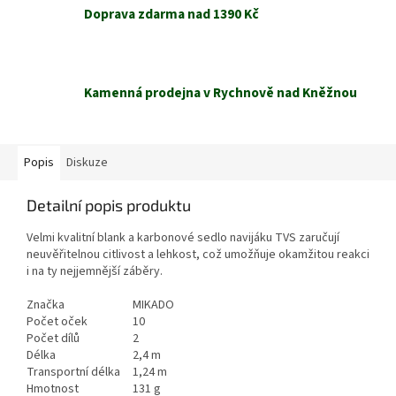
Doprava zdarma nad 1390 Kč
Kamenná prodejna v Rychnově nad Kněžnou
Popis
Diskuze
Detailní popis produktu
Velmi kvalitní blank a karbonové sedlo navijáku TVS zaručují
neuvěřitelnou citlivost a lehkost, což umožňuje okamžitou reakci
i na ty nejjemnější záběry.
Značka
MIKADO
Počet oček
10
Počet dílů
2
Délka
2,4 m
Transportní délka
1,24 m
Hmotnost
131 g