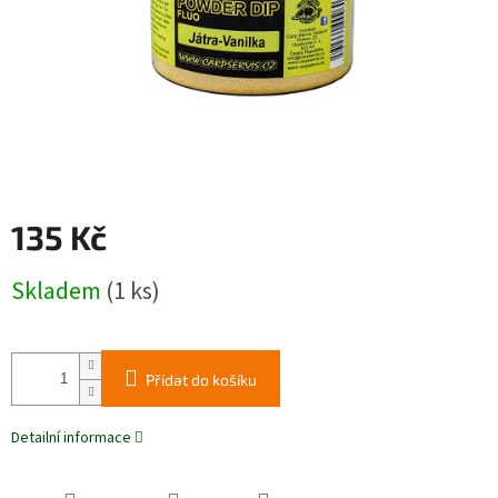
135 Kč
Měrná
Skladem
(1 ks)
cena:
Přidat do košíku
Detailní informace