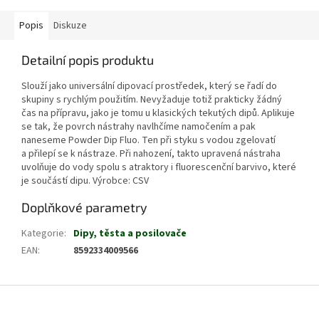
Popis
Diskuze
Detailní popis produktu
Slouží jako universální dipovací prostředek, který se řadí do
skupiny s rychlým použitím. Nevyžaduje totiž prakticky žádný
čas na přípravu, jako je tomu u klasických tekutých dipů. Aplikuje
se tak, že povrch nástrahy navlhčíme namočením a pak
naneseme Powder Dip Fluo. Ten při styku s vodou zgelovatí
a přilepí se k nástraze. Při nahození, takto upravená nástraha
uvolňuje do vody spolu s atraktory i fluorescenční barvivo, které
je součástí dipu. Výrobce: CSV
Doplňkové parametry
Kategorie
:
Dipy, těsta a posilovače
EAN
:
8592334009566
Z
á