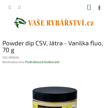
Přejít
NÁKUP
na
obsah
KOŠÍK
Powder dip CSV, Játra - Vanilka fluo,
70 g
022-000026
Průměrné
Neohodnoceno
Podrobnosti hodnocení
hodnocení
produktu
je
0,0
z
5
hvězdiček.