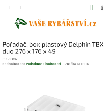
Přejít
NÁKUP
na
obsah
KOŠÍK
Pořadač, box plastový Delphin TBX
duo 276 x 176 x 49
011-000071
Průměrné
Neohodnoceno
Podrobnosti hodnocení
Značka:
DELPHIN
hodnocení
produktu
je
0,0
z
5
hvězdiček.