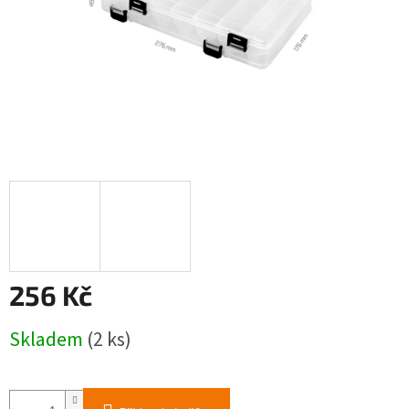
256 Kč
Měrná
Skladem
(2 ks)
cena: