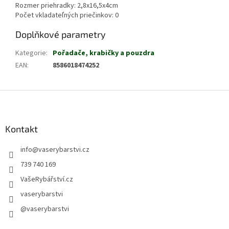
Rozmer priehradky: 2,8x16,5x4cm
Počet vkladateľných priečinkov: 0
Doplňkové parametry
Kategorie
:
Pořadače, krabičky a pouzdra
EAN
:
8586018474252
Z
á
p
a
Kontakt
t
info
@
vaserybarstvi.cz
í
739 740 169
VašeRybářství.cz
vaserybarstvi
@vaserybarstvi