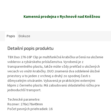
Kamenná prodejna v Rychnově nad Kněžnou
Popis
Diskuze
Detailní popis produktu
TBX Duo 276-16P Clip je multifunkčná krabička určená na uloženie
voblerov a rybárskeho príslušenstva. Vyrobená je z
transparentného plastu, takže máte vždy prehľad o uložených
veciach vo vnútri krabičky. DUO znamená dva oddelené úložné
priestory a to jeden z vrchnej a druhý zo spodnej časti s
dômyselným otváraním. Vybavená je praktickými externými
klipmi z čierneho plastu. Má zabudovanú skladateľnú rúčku pre
jednoduchší transport.
Technické parametre:
Rozmer: 276x176x49mm
Počet pevných priehradiek: 16