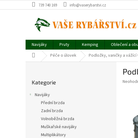
Přejít
739 740 169
info@vaserybarstvi.cz
na
obsah
Navijáky
Pruty
Kemping
Oblečení a ob
Domů
Péče o úlovek
Podložky, vaničky a vážící
P
Pod
o
Přeskočit
s
Průměr
Neohod
Kategorie
kategorie
t
hodnoce
r
produkt
Navijáky
a
je
Přední brzda
0,0
n
z
Zadní brzda
n
5
í
Volnoběžná brzda
hvězdič
p
Muškařské navijáky
a
Multiplikátory