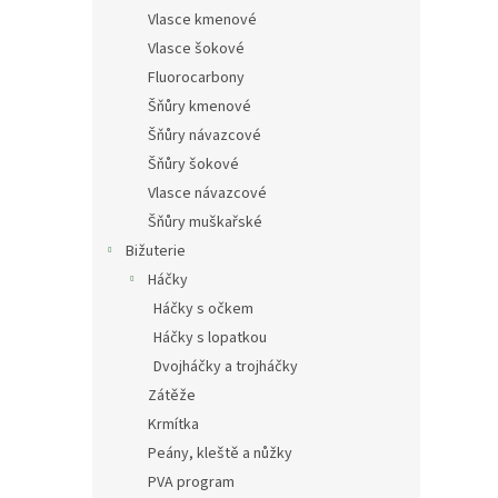
Vlasce kmenové
Vlasce šokové
Fluorocarbony
Šňůry kmenové
Šňůry návazcové
Šňůry šokové
Vlasce návazcové
Šňůry muškařské
Bižuterie
Háčky
Háčky s očkem
Háčky s lopatkou
Dvojháčky a trojháčky
Zátěže
Krmítka
Peány, kleště a nůžky
PVA program