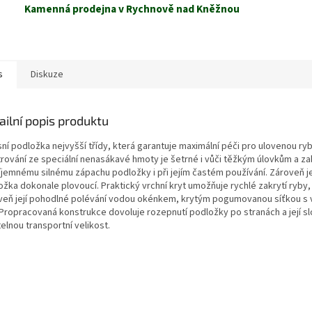
Kamenná prodejna v Rychnově nad Kněžnou
s
Diskuze
ailní popis produktu
ní podložka nejvyšší třídy, která garantuje maximální péči pro ulovenou ryb
trování ze speciální nenasákavé hmoty je šetrné i vůči těžkým úlovkům a z
íjemnému silnému zápachu podložky i při jejím častém používání. Zároveň j
žka dokonale plovoucí. Praktický vrchní kryt umožňuje rychlé zakrytí ryby,
veň její pohodlné polévání vodou okénkem, krytým pogumovanou síťkou s 
 Propracovaná konstrukce dovoluje rozepnutí podložky po stranách a její sl
telnou transportní velikost.