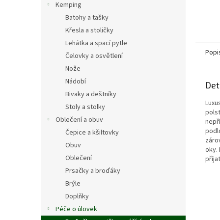
Kemping
Batohy a tašky
Křesla a stoličky
Lehátka a spací pytle
Popi
Čelovky a osvětlení
Nože
Nádobí
Det
Bivaky a deštníky
Luxus
Stoly a stolky
pols
Oblečení a obuv
nepř
podlo
Čepice a kšiltovky
záro
Obuv
oky.
Oblečení
přija
Prsačky a broďáky
Brýle
Doplňky
Péče o úlovek