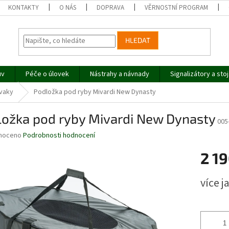
KONTAKTY
O NÁS
DOPRAVA
VĚRNOSTNÍ PROGRAM
HLEDAT
uv
Péče o úlovek
Nástrahy a návnady
Signalizátory a sto
 vaky
Podložka pod ryby Mivardi New Dynasty
ložka pod ryby Mivardi New Dynasty
005
né
noceno
Podrobnosti hodnocení
ní
2 19
u
Měrná
více j
cena:
ek.