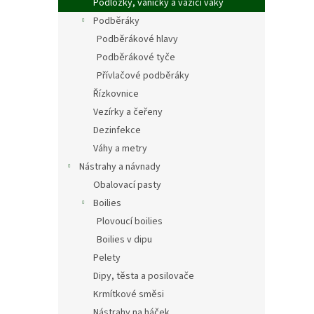
Podložky, vaničky a vážící vaky
Podběráky
Podběrákové hlavy
Podběrákové tyče
Přívlačové podběráky
Řízkovnice
Vezírky a čeřeny
Dezinfekce
Váhy a metry
Nástrahy a návnady
Obalovací pasty
Boilies
Plovoucí boilies
Boilies v dipu
Pelety
Dipy, těsta a posilovače
Krmítkové směsi
Nástrahy na háček