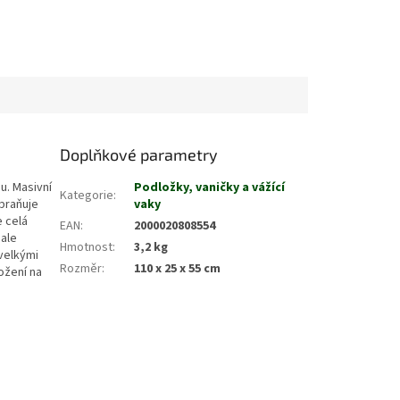
Doplňkové parametry
u. Masivní
Podložky, vaničky a vážící
Kategorie
:
abraňuje
vaky
e celá
EAN
:
2000020808554
 ale
Hmotnost
:
3,2 kg
velkými
Rozměr
:
110 x 25 x 55 cm
ožení na