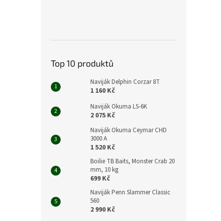
Top 10 produktů
Naviják Delphin Corzar 8T
1 160 Kč
Naviják Okuma LS-6K
2 075 Kč
Naviják Okuma Ceymar CHD
3000 A
1 520 Kč
Boilie TB Baits, Monster Crab 20
mm, 10 kg
699 Kč
Naviják Penn Slammer Classic
560
2 990 Kč