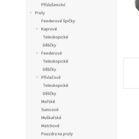
n
Příslušenství
e
Pruty
l
Feederové špičky
Kaprové
Teleskopické
Děličky
Feederové
Teleskopické
Děličky
Přívlačové
Teleskopické
Děličky
Mořské
Sumcové
Muškařské
Matchové
Pouzdra na pruty