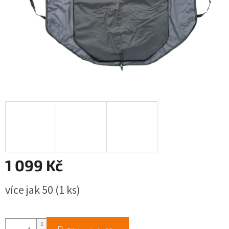
1 099 Kč
Měrná
více jak 50
(1 ks)
cena: