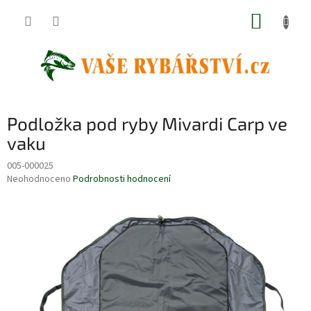
Přejít
NÁKUP
na
obsah
KOŠÍK
Podložka pod ryby Mivardi Carp ve
vaku
005-000025
Průměrné
Neohodnoceno
Podrobnosti hodnocení
hodnocení
produktu
je
0,0
z
5
hvězdiček.