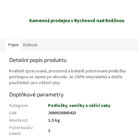
Kamenná prodejna v Rychnově nad Kněžnou
Popis
Diskuze
Detailní popis produktu
Kvalitně zpracovaná, prostorná a bohatě polstrovaná podložka
pod kapra se zipem po obvodu. Je 100% omyvatelná a dobře
použitelná i pro vážení ryby.
Doplňkové parametry
Kategorie
:
Podložky, vaničky a vážící vaky
EAN
:
2000020805423
Hmotnost
:
1,5 kg
Počet kusů v
1
balení
: