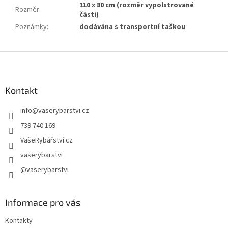
110 x 80 cm (rozměr vypolstrované
Rozměr
:
části)
Poznámky
:
dodávána s transportní taškou
Z
á
p
a
Kontakt
t
info
@
vaserybarstvi.cz
í
739 740 169
VašeRybářství.cz
vaserybarstvi
@vaserybarstvi
Informace pro vás
Kontakty