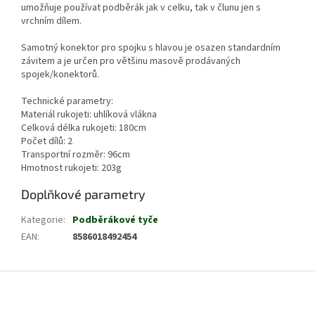
umožňuje používat podběrák jak v celku, tak v člunu jen s
vrchním dílem.
Samotný konektor pro spojku s hlavou je osazen standardním
závitem a je určen pro většinu masově prodávaných
spojek/konektorů.
Technické parametry:
Materiál rukojeti: uhlíková vlákna
Celková délka rukojeti: 180cm
Počet dílů: 2
Transportní rozměr: 96cm
Hmotnost rukojeti: 203g
Doplňkové parametry
Kategorie
:
Podběrákové tyče
EAN
:
8586018492454
Z
á
p