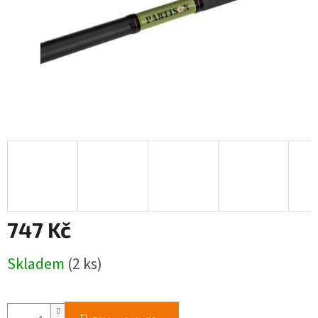
747 Kč
Měrná
Skladem
(2 ks)
cena: