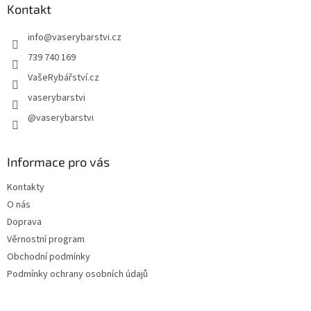
a
Kontakt
t
info
@
vaserybarstvi.cz
í
739 740 169
VašeRybářství.cz
vaserybarstvi
@vaserybarstvi
Informace pro vás
Kontakty
O nás
Doprava
Věrnostní program
Obchodní podmínky
Podmínky ochrany osobních údajů