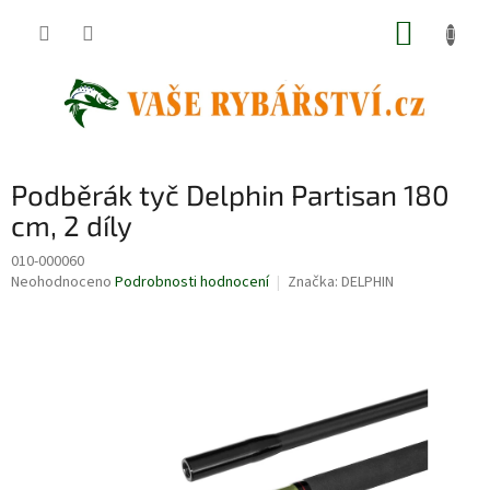
Přejít
NÁKUP
na
obsah
KOŠÍK
Podběrák tyč Delphin Partisan 180
cm, 2 díly
010-000060
Průměrné
Neohodnoceno
Podrobnosti hodnocení
Značka:
DELPHIN
hodnocení
produktu
je
0,0
z
5
hvězdiček.