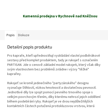
Kamenná prodejna v Rychnově nad Kněžnou
Popis
Diskuze
Detailní popis produktu
Pro kapraře, kteří upřednostňují vyskládání vlastní podběrákové
sestavy před komplet produktem, tady je rukojeť s označením
PARTISAN. Jde o cenově základní model rukojeti, který však díky
svým vlastnostem bez problémů zvládne i výzvy "těžké"
kaprařiny.
Rukojeť se kromě jedinečného "partyzánského" designu
vyznačuje štíhlostí, nízkou hmotností a dostatečnou pevností.
Jednotlivé díly lze spojit pomocí pevného trnového spoje s
velkým povrchovým třením, díky kterému nehrozí jejich oddělení
během podebírání ryby. Rukojeť je ve dvou nejdůležitějších
kontaktních částech potažená protiskluzovou vrstvou, která