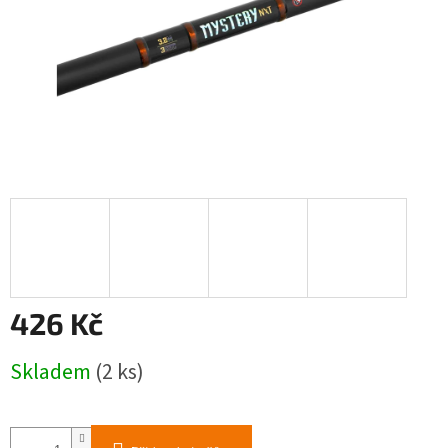
426 Kč
Měrná
Skladem
(2 ks)
cena: