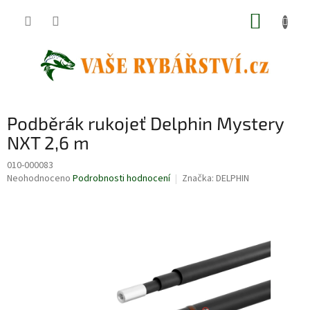
Přejít
NÁKUP
na
obsah
KOŠÍK
Podběrák rukojeť Delphin Mystery
NXT 2,6 m
010-000083
Průměrné
Neohodnoceno
Podrobnosti hodnocení
Značka:
DELPHIN
hodnocení
produktu
je
0,0
z
5
hvězdiček.