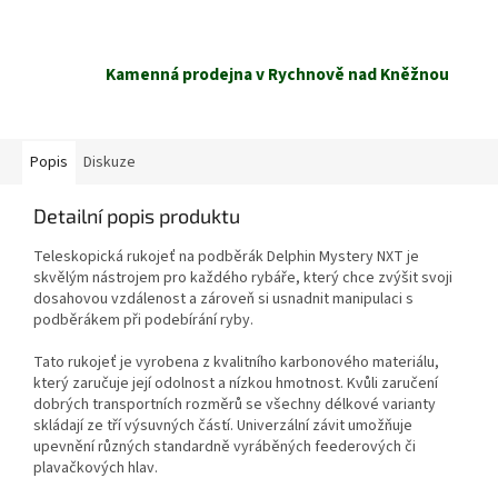
Kamenná prodejna v Rychnově nad Kněžnou
Popis
Diskuze
Detailní popis produktu
Teleskopická rukojeť na podběrák Delphin Mystery NXT je
skvělým nástrojem pro každého rybáře, který chce zvýšit svoji
dosahovou vzdálenost a zároveň si usnadnit manipulaci s
podběrákem při podebírání ryby.
Tato rukojeť je vyrobena z kvalitního karbonového materiálu,
který zaručuje její odolnost a nízkou hmotnost. Kvůli zaručení
dobrých transportních rozměrů se všechny délkové varianty
skládají ze tří výsuvných částí. Univerzální závit umožňuje
upevnění různých standardně vyráběných feederových či
plavačkových hlav.