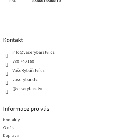
EAN
:
8586018508810
Z
á
p
a
Kontakt
t
info
@
vaserybarstvi.cz
í
739 740 169
VašeRybářství.cz
vaserybarstvi
@vaserybarstvi
Informace pro vás
Kontakty
O nás
Doprava