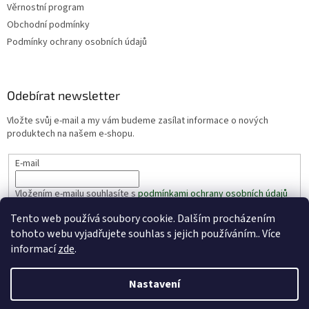
Věrnostní program
Obchodní podmínky
Podmínky ochrany osobních údajů
Odebírat newsletter
Vložte svůj e-mail a my vám budeme zasílat informace o nových
produktech na našem e-shopu.
E-mail
Vložením e-mailu souhlasíte s
podmínkami ochrany osobních údajů
Tento web používá soubory cookie. Dalším procházením
PŘIHLÁSIT SE
tohoto webu vyjadřujete souhlas s jejich používáním.. Více
informací
zde
.
Nastavení
Vytvořil Shoptet