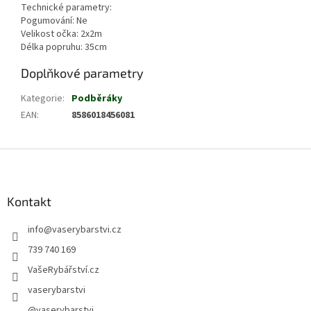
Technické parametry:
Pogumování: Ne
Velikost očka: 2x2m
Délka popruhu: 35cm
Doplňkové parametry
Kategorie
:
Podběráky
EAN
:
8586018456081
Z
á
p
a
Kontakt
t
info
@
vaserybarstvi.cz
í
739 740 169
VašeRybářství.cz
vaserybarstvi
@vaserybarstvi