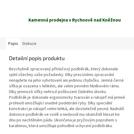
Kamenná prodejna v Rychnově nad Kněžnou
Popis
Diskuze
Detailní popis produktu
Bezchybně zpracovaný přívlačový podběrák, který dokonale
splní všechny vaše požadavky. Díky preciznímu zpracování
nenajdete na jeho vyhotovení ani jedinou chybičku. Jemná černá
síťka je osazena v lehkém, ale velmi pevném hliníkovém rámu.
Díky jemnosti síťky nehrozí poškození žádného úlovku.
Podběrák je dokonale ergonomicky tvarován a rukojeť má jemné
prohnutí umožňující snadné podebrání ryby. Díky speciální
konstrukci je rukojeť velmi lehká, ale dostatečně pevná. Nadnáší
dokonce podběrák ve vodě a nedovolí mu okamžitě klesat ke
dnu po nechtěném pádu. Ukončena je pryžovým popruhem s
karabinou, která umožňuje pohodlné uchycení podběráku.