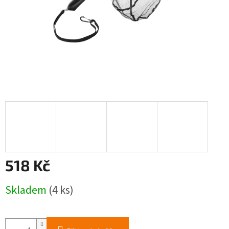
518 Kč
Měrná
Skladem
(4 ks)
cena: