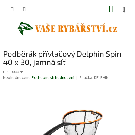
Přejít
NÁKUP
na
obsah
KOŠÍK
Podběrák přívlačový Delphin Spin
40 x 30, jemná síť
010-000026
Průměrné
Neohodnoceno
Podrobnosti hodnocení
Značka:
DELPHIN
hodnocení
produktu
je
0,0
z
5
hvězdiček.