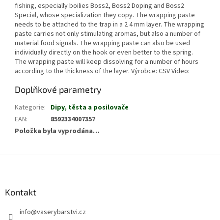
fishing, especially boilies Boss2, Boss2 Doping and Boss2
Special, whose specialization they copy. The wrapping paste
needs to be attached to the trap in a 2 4 mm layer. The wrapping
paste carries not only stimulating aromas, but also a number of
material food signals. The wrapping paste can also be used
individually directly on the hook or even better to the spring.
The wrapping paste will keep dissolving for a number of hours
according to the thickness of the layer. Výrobce: CSV Video:
Doplňkové parametry
Kategorie
:
Dipy, těsta a posilovače
EAN
:
8592334007357
Položka byla vyprodána…
Z
á
p
a
Kontakt
t
info
@
vaserybarstvi.cz
í