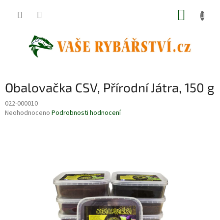
Přejít
NÁKUP
na
obsah
KOŠÍK
Obalovačka CSV, Přírodní Játra, 150 g
022-000010
Průměrné
Neohodnoceno
Podrobnosti hodnocení
hodnocení
produktu
je
0,0
z
5
hvězdiček.