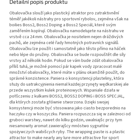
Detailní popis produktu
Obalovačka slouží jako plastický atraktor pro zatraktivnění
téměř jakékoli nástrahy pro sportovní rybolov, zejména však na
boilies Boss2, Boss2 Doping a Boss2 Speciál, které svým
zaměřením kopírují. Obalovačku namodelujete na nástrahu ve
vrstvě cca 24 mm. Obalovačka je nositelem nejen dráždivých
pachů, ale zejména celé řady hmotných potravních signálů.
Obalovačku lze použít i samostatně jako těsto přímo na háček
nebo lépe do pružiny. Obalovačka se bude rozpouštět dle síly
vrstvy až několik hodin. Pokud se vám bude zdát obalovačka
příliš tuhá, je možné pomocí pár kapek vody zpracovat malé
množství obalovačky, které máte v plánu okamžitě použít, do
správné konzistence. Paniera o konsystencji plasteliny, która
służy do uatrakcyjnienia niemal każdej przynęty wędkarskiej ale
przede wszystkim kulek proteinowych. Wspaniale działa w
połšczeniu z kulkami BOSS2, BOSS2 DOPING i BOSS SPECJAL,
dla których została głównie stworzona. Dzięki swojej
konsystencji może być stosowana jako ciasto bezporednio na
haczyku czy w koszyczku. Paniera rozpuszcza się w zależnoci od
gruboci warstwy, nawet do kilku godzin, uwalniajšc przy tym
niesamowity aromat zawierajšcy mnóstwo sygnałów
spożywczych wabišcych ryby. The wrapping paste is a plastic
attractor to make nearly any lure more attractive for sport