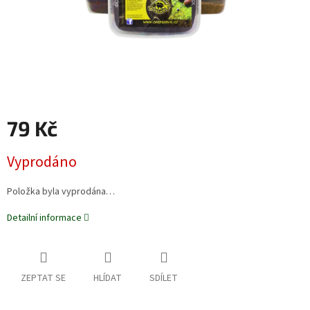
79 Kč
Měrná
Vyprodáno
cena:
Položka byla vyprodána…
Detailní informace
ZEPTAT SE
HLÍDAT
SDÍLET