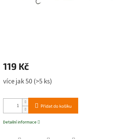
119 Kč
Měrná
více jak 50
(>5 ks)
cena:
Přidat do košíku
Detailní informace