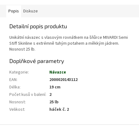
Popis
Diskuze
Detailní popis produktu
Unikátní návazec s vlasovým rovnátkem na šňůrce MIVARDI Semi
Stiff Skinline s extrémně tuhým potahem a měkkým jádrem.
Nosnost 25 lb.
Doplňkové parametry
Kategorie
:
Návazce
EAN
:
2000020143112
Délka
:
19 cm
Počet kusů v balení
:
2
Nosnost
:
25 lb
Velikost
:
háček č. 2
Z
á