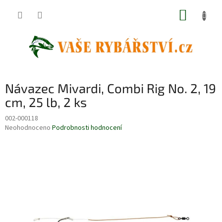
Přejít
NÁKUP
na
obsah
KOŠÍK
Návazec Mivardi, Combi Rig No. 2, 19
cm, 25 lb, 2 ks
002-000118
Průměrné
Neohodnoceno
Podrobnosti hodnocení
hodnocení
produktu
je
0,0
z
5
hvězdiček.