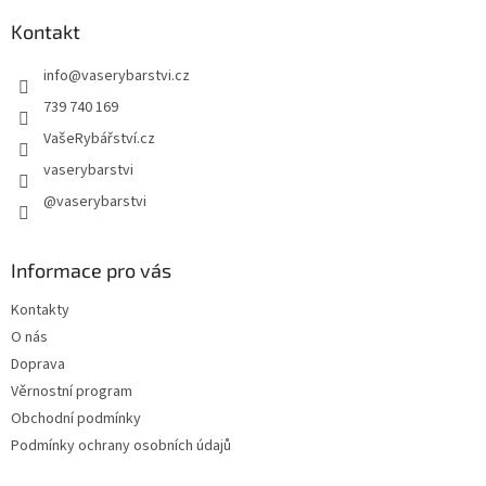
p
a
Kontakt
t
info
@
vaserybarstvi.cz
í
739 740 169
VašeRybářství.cz
vaserybarstvi
@vaserybarstvi
Informace pro vás
Kontakty
O nás
Doprava
Věrnostní program
Obchodní podmínky
Podmínky ochrany osobních údajů