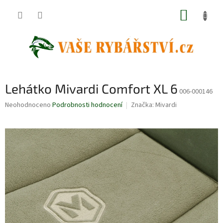
Přejít
NÁKUP
na
obsah
KOŠÍK
Lehátko Mivardi Comfort XL 6
006-000146
Průměrné
Neohodnoceno
Podrobnosti hodnocení
Značka:
Mivardi
hodnocení
produktu
je
0,0
z
5
hvězdiček.