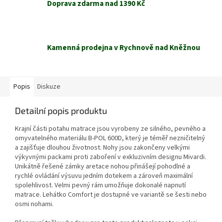
Doprava zdarma nad 1390 Kč
Kamenná prodejna v Rychnově nad Kněžnou
Popis
Diskuze
Detailní popis produktu
Krajní části potahu matrace jsou vyrobeny ze silného, pevného a
omyvatelného materiálu B-POL 600D, který je téměř nezničitelný
a zajišťuje dlouhou životnost. Nohy jsou zakončeny velkými
výkyvnými packami proti zaboření v exkluzivním designu Mivardi.
Unikátně řešené zámky aretace nohou přinášejí pohodlné a
rychlé ovládání výsuvu jedním dotekem a zároveň maximální
spolehlivost. Velmi pevný rám umožňuje dokonalé napnutí
matrace. Lehátko Comfort je dostupné ve variantě se šesti nebo
osmi nohami.