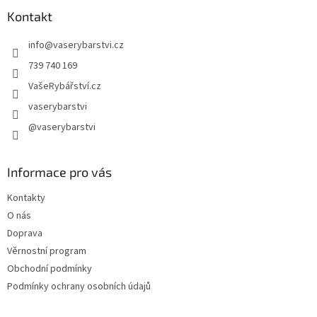
p
a
Kontakt
t
info
@
vaserybarstvi.cz
í
739 740 169
VašeRybářství.cz
vaserybarstvi
@vaserybarstvi
Informace pro vás
Kontakty
O nás
Doprava
Věrnostní program
Obchodní podmínky
Podmínky ochrany osobních údajů