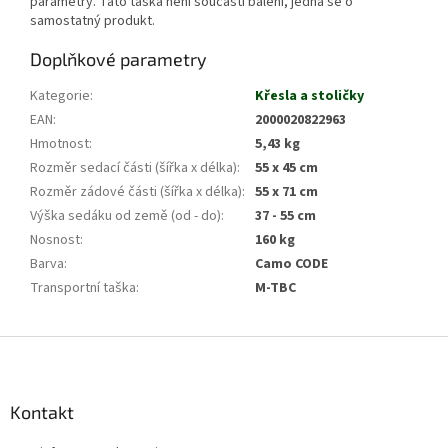
parametry. Tato taška není součástí balení, jedná se o
samostatný produkt.
Doplňkové parametry
Kategorie
:
Křesla a stoličky
EAN
:
2000020822963
Hmotnost
:
5,43 kg
Rozměr sedací části (šířka x délka)
:
55 x 45 cm
Rozměr zádové části (šířka x délka)
:
55 x 71 cm
Výška sedáku od země (od - do)
:
37 - 55 cm
Nosnost
:
160 kg
Barva
:
Camo CODE
Transportní taška
:
M-TBC
Z
á
p
a
Kontakt
t