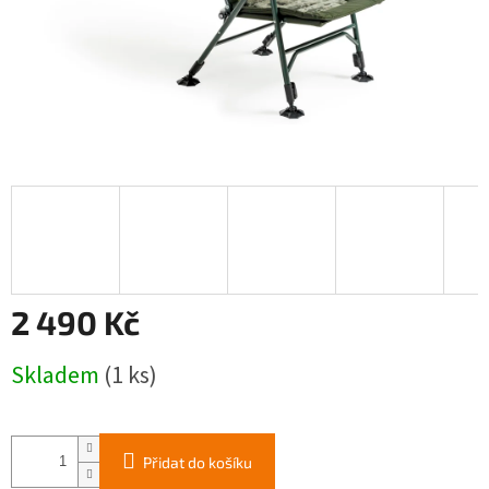
2 490 Kč
Měrná
Skladem
(1 ks)
cena:
Přidat do košíku