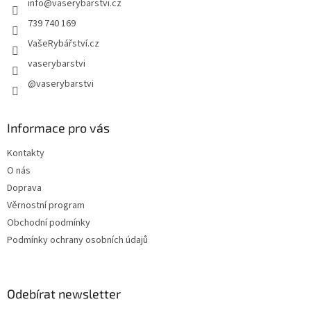
info
@
vaserybarstvi.cz
í
739 740 169
VašeRybářství.cz
vaserybarstvi
@vaserybarstvi
Informace pro vás
Kontakty
O nás
Doprava
Věrnostní program
Obchodní podmínky
Podmínky ochrany osobních údajů
Odebírat newsletter