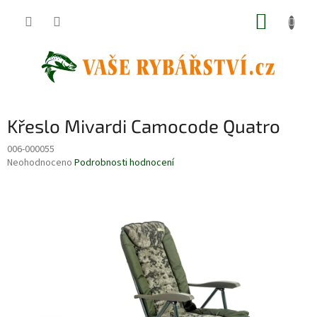
Přejít
NÁKUP
na
obsah
KOŠÍK
Křeslo Mivardi Camocode Quatro
006-000055
Průměrné
Neohodnoceno
Podrobnosti hodnocení
hodnocení
produktu
je
0,0
z
5
hvězdiček.