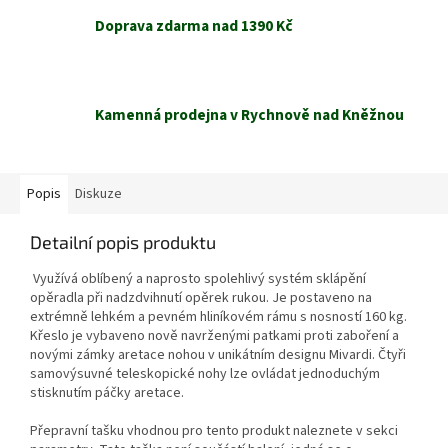
Doprava zdarma nad 1390 Kč
Kamenná prodejna v Rychnově nad Kněžnou
Popis
Diskuze
Detailní popis produktu
Využívá oblíbený a naprosto spolehlivý systém sklápění
opěradla při nadzdvihnutí opěrek rukou. Je postaveno na
extrémně lehkém a pevném hliníkovém rámu s nosností 160 kg.
Křeslo je vybaveno nově navrženými patkami proti zaboření a
novými zámky aretace nohou v unikátním designu Mivardi. Čtyři
samovýsuvné teleskopické nohy lze ovládat jednoduchým
stisknutím páčky aretace.
Přepravní tašku vhodnou pro tento produkt naleznete v sekci