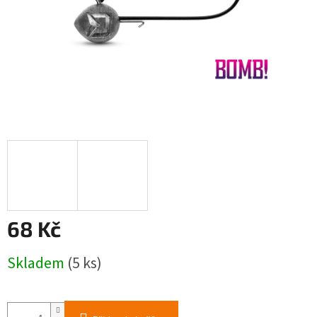
68 Kč
Měrná
Skladem
(5 ks)
cena: