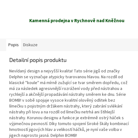
Kamenná prodejna v Rychnově nad Kněžnou
Popis
Diskuze
Detailní popis produktu
Nevídaný design a nejvyšší kvalita! Tato série jigů od značky
Delphin se vyznačuje atypicky tvarovanou hlavou. Na rozdíl od
klasické ''koule'' má mírně zužující se tvar směrem dopředu, což
má za následek agresivnější rozrážení vody před nástrahou a
rychlejší a akčnější propadávání nástrahy směrem ke dnu. Série
BOMB! v sobě spojuje vysoce kvalitní olověný odlitek bez
límečku s pojistným držákem nástrahy, který zabrání svlékání
nástrahy při lovu a na rozdíl od límečku netrhá ani štíhlejší
nástrahy. Korunou designu a funkce je extrémně ostrý háček s
výjimečnou pevností. Díky tomuto spojení široké škály kombinací
hmotností jigových hlav a velikostí háčků, je nyní vaše volba v
jigech naprosto jasná. Delphin BOMB!