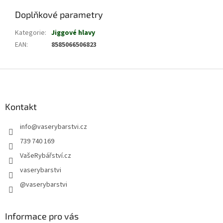
Doplňkové parametry
Kategorie
:
Jiggové hlavy
EAN
:
8585066506823
Z
á
p
a
Kontakt
t
info
@
vaserybarstvi.cz
í
739 740 169
VašeRybářství.cz
vaserybarstvi
@vaserybarstvi
Informace pro vás