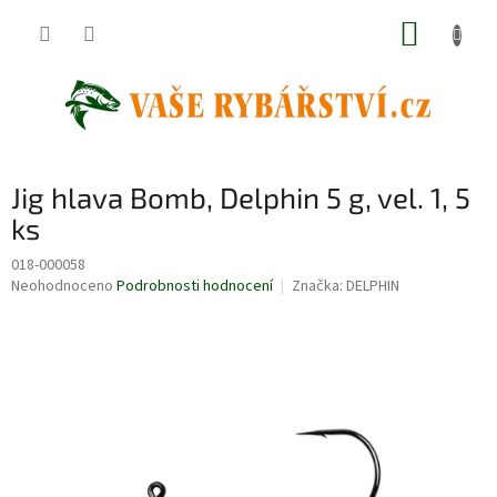
Přejít
NÁKUP
na
obsah
KOŠÍK
Jig hlava Bomb, Delphin 5 g, vel. 1, 5
ks
018-000058
Průměrné
Neohodnoceno
Podrobnosti hodnocení
Značka:
DELPHIN
hodnocení
produktu
je
0,0
z
5
hvězdiček.