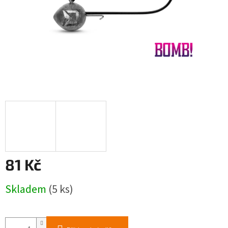
81 Kč
Měrná
Skladem
(5 ks)
cena: