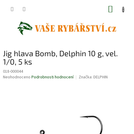
Přejít
NÁKUP
na
obsah
KOŠÍK
Jig hlava Bomb, Delphin 10 g, vel.
1/0, 5 ks
018-000044
Průměrné
Neohodnoceno
Podrobnosti hodnocení
Značka:
DELPHIN
hodnocení
produktu
je
0,0
z
5
hvězdiček.