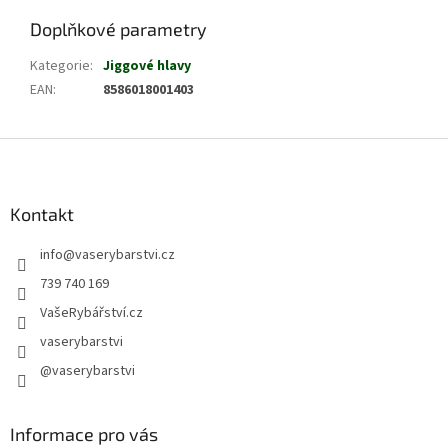
Doplňkové parametry
Kategorie
:
Jiggové hlavy
EAN
:
8586018001403
Z
á
p
a
Kontakt
t
info
@
vaserybarstvi.cz
í
739 740 169
VašeRybářství.cz
vaserybarstvi
@vaserybarstvi
Informace pro vás