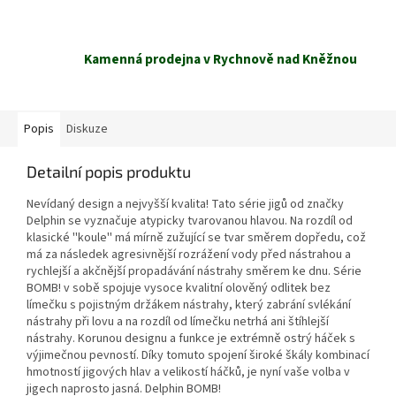
Kamenná prodejna v Rychnově nad Kněžnou
Popis
Diskuze
Detailní popis produktu
Nevídaný design a nejvyšší kvalita! Tato série jigů od značky
Delphin se vyznačuje atypicky tvarovanou hlavou. Na rozdíl od
klasické ''koule'' má mírně zužující se tvar směrem dopředu, což
má za následek agresivnější rozrážení vody před nástrahou a
rychlejší a akčnější propadávání nástrahy směrem ke dnu. Série
BOMB! v sobě spojuje vysoce kvalitní olověný odlitek bez
límečku s pojistným držákem nástrahy, který zabrání svlékání
nástrahy při lovu a na rozdíl od límečku netrhá ani štíhlejší
nástrahy. Korunou designu a funkce je extrémně ostrý háček s
výjimečnou pevností. Díky tomuto spojení široké škály kombinací
hmotností jigových hlav a velikostí háčků, je nyní vaše volba v
jigech naprosto jasná. Delphin BOMB!