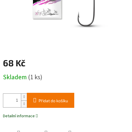
68 Kč
Měrná
Skladem
(1 ks)
cena:
Přidat do košíku
Detailní informace