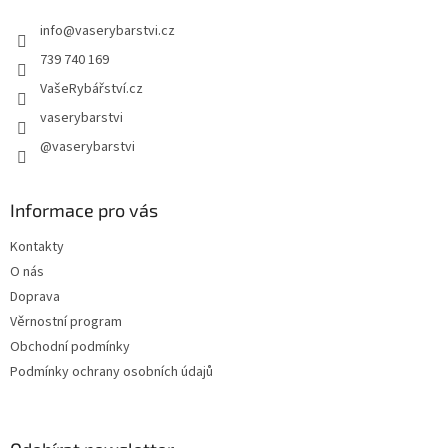
t
info
@
vaserybarstvi.cz
í
739 740 169
VašeRybářství.cz
vaserybarstvi
@vaserybarstvi
Informace pro vás
Kontakty
O nás
Doprava
Věrnostní program
Obchodní podmínky
Podmínky ochrany osobních údajů