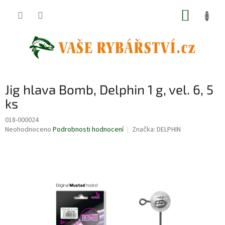
Přejít
NÁKUP
na
obsah
KOŠÍK
Jig hlava Bomb, Delphin 1 g, vel. 6, 5
ks
018-000024
Průměrné
Neohodnoceno
Podrobnosti hodnocení
Značka:
DELPHIN
hodnocení
produktu
je
0,0
z
5
hvězdiček.