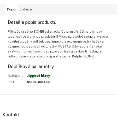
Popis
Diskuze
Detailní popis produktu
Přívlačová série BOMB! od značky Delphin přináší na trh nový
level ostrosti pro lov predátorů! Micro jig v sobě spojuje vysoce
kvalitní olověný odlitek bez límečku a extrémně ostrý háček s
výjimečnou pevností od značky MUSTAD. Díky spojení široké
škály kombinací hmotností jigových hlav a velikostí háčků, je
odteď vaše volba v micro jig úplně jasná. Delphin BOMB!
Doplňkové parametry
Kategorie
:
Jiggové hlavy
EAN
:
8586018453233
Z
á
p
a
Kontakt