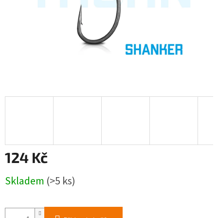
124 Kč
Měrná
Skladem
(>5 ks)
cena: