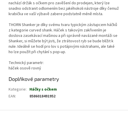
nachází držák s očkem pro zavěšení do prodejen, který lze
snadno odstranit odlomením bez jakéhokoli nástroje díky čemuž
krabička ve vaší výbavě zabere podstatně méně místa.
THORN Shanker je díky svému tvaru typickým zástupcem háčků
z kategorie curved shank. Háček s takovým zakřivením je
doslova zasekávací mašinou a při správně navázané montáži se
Shanker, si můžete být jisti, že ztrátovost ryb se bude blížit k
nule. Ideálně se hodí pro lov s potápivými nástrahami, ale také
ho lze použít při chytání s pop-up.
Technický parametr:
háček osově rovný
Doplňkové parametry
Kategorie
:
Háčky s očkem
EAN
:
8586018491952
Z
á
p