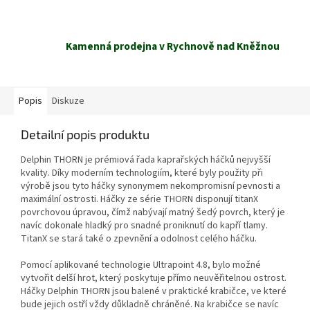
Kamenná prodejna v Rychnově nad Kněžnou
Popis
Diskuze
Detailní popis produktu
Delphin THORN je prémiová řada kaprařských háčků nejvyšší
kvality. Díky moderním technologiím, které byly použity při
výrobě jsou tyto háčky synonymem nekompromisní pevnosti a
maximální ostrosti. Háčky ze série THORN disponují titanX
povrchovou úpravou, čímž nabývají matný šedý povrch, který je
navíc dokonale hladký pro snadné proniknutí do kapří tlamy.
TitanX se stará také o zpevnění a odolnost celého háčku.
Pomocí aplikované technologie Ultrapoint 4.8, bylo možné
vytvořit delší hrot, který poskytuje přímo neuvěřitelnou ostrost.
Háčky Delphin THORN jsou balené v praktické krabičce, ve které
bude jejich ostří vždy důkladně chráněné. Na krabičce se navíc