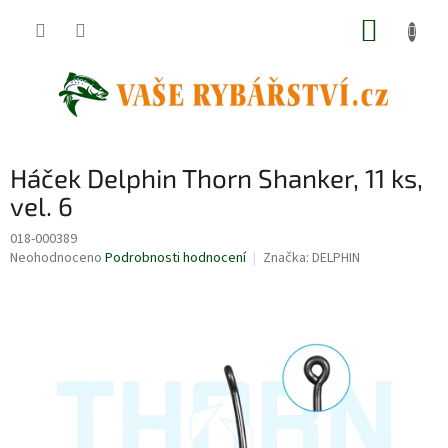
Přejít
NÁKUP
na
obsah
KOŠÍK
Háček Delphin Thorn Shanker, 11 ks,
vel. 6
018-000389
Průměrné
Neohodnoceno
Podrobnosti hodnocení
Značka:
DELPHIN
hodnocení
produktu
je
0,0
z
5
hvězdiček.