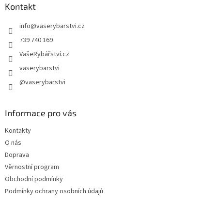
a
Kontakt
t
info
@
vaserybarstvi.cz
í
739 740 169
VašeRybářství.cz
vaserybarstvi
@vaserybarstvi
Informace pro vás
Kontakty
O nás
Doprava
Věrnostní program
Obchodní podmínky
Podmínky ochrany osobních údajů