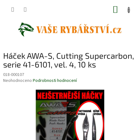
Přejít
NÁKUP
na
obsah
KOŠÍK
Háček AWA-S, Cutting Supercarbon,
serie 41-6101, vel. 4, 10 ks
018-000107
Průměrné
Neohodnoceno
Podrobnosti hodnocení
hodnocení
produktu
je
0,0
z
5
hvězdiček.