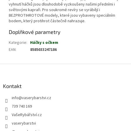
vyhnutí háčků jsou dlouhodobě vyzkoušeny našimi předními i
světovými kapraři. Pro soukromé revíry se vyrábějí i
BEZPROTIHROTOVÉ modely, které jsou vybaveny speciálním
bodem, který protihrot částečně nahrazuje.
Doplňkové parametry
Kategorie
:
Háčky s očkem
EAN
:
8585033247186
Z
á
p
a
Kontakt
t
info
@
vaserybarstvi.cz
í
739 740 169
VašeRybářství.cz
vaserybarstvi