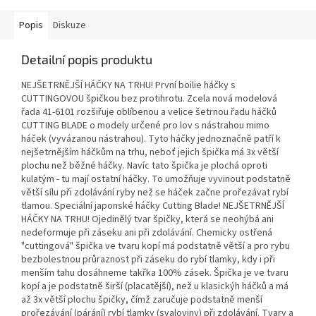
Popis
Diskuze
Detailní popis produktu
NEJŠETRNĚJŠÍ HÁČKY NA TRHU! První boilie háčky s
CUTTINGOVOU špičkou bez protihrotu. Zcela nová modelová
řada 41-6101 rozšiřuje oblíbenou a velice šetrnou řadu háčků
CUTTING BLADE o modely určené pro lov s nástrahou mimo
háček (vyvázanou nástrahou). Tyto háčky jednoznačně patří k
nejšetrnějším háčkům na trhu, neboť jejich špička má 3x větší
plochu než běžné háčky. Navíc tato špička je plochá oproti
kulatým - tu mají ostatní háčky. To umožňuje vyvinout podstatně
větší sílu při zdolávání ryby než se háček začne prořezávat rybí
tlamou. Speciální japonské háčky Cutting Blade! NEJŠETRNĚJŠÍ
HÁČKY NA TRHU! Ojedinělý tvar špičky, která se neohýbá ani
nedeformuje při záseku ani při zdolávání. Chemicky ostřená
"cuttingová" špička ve tvaru kopí má podstatně větší a pro rybu
bezbolestnou průraznost při záseku do rybí tlamky, kdy i při
menším tahu dosáhneme takřka 100% zásek. Špička je ve tvaru
kopí a je podstatně širší (placatější), než u klasickýh háčků a má
až 3x větší plochu špičky, čímž zaručuje podstatně menší
prořezávání (párání) rybí tlamky (svaloviny) při zdolávání. Tvary a