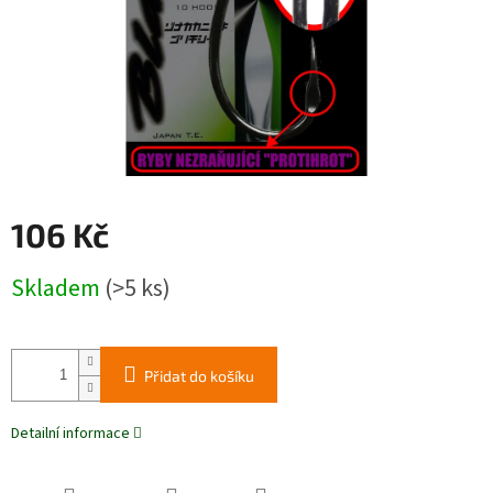
106 Kč
Měrná
Skladem
(>5 ks)
cena:
Přidat do košíku
Detailní informace