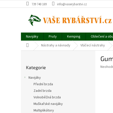
Přejít
739 740 169
info@vaserybarstvi.cz
na
obsah
Navijáky
Pruty
Kemping
Oblečení a ob
Domů
Nástrahy a návnady
Vláčecí nástrahy
P
Gum
o
Přeskočit
s
Průměr
Neohod
Kategorie
kategorie
t
hodnoce
r
produkt
Navijáky
a
je
Přední brzda
0,0
n
z
Zadní brzda
n
5
í
Volnoběžná brzda
hvězdič
p
Muškařské navijáky
a
Multiplikátory