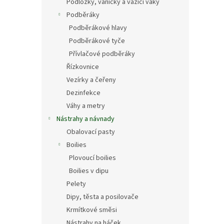
Podložky, vaničky a vážící vaky
Podběráky
Podběrákové hlavy
Podběrákové tyče
Přívlačové podběráky
Řízkovnice
Vezírky a čeřeny
Dezinfekce
Váhy a metry
Nástrahy a návnady
Obalovací pasty
Boilies
Plovoucí boilies
Boilies v dipu
Pelety
Dipy, těsta a posilovače
Krmítkové směsi
Nástrahy na háček