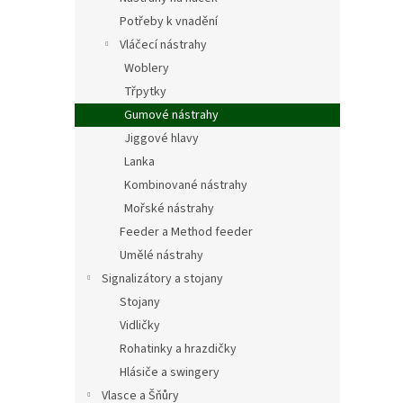
Potřeby k vnadění
Vláčecí nástrahy
Woblery
Třpytky
Gumové nástrahy
Jiggové hlavy
Lanka
Kombinované nástrahy
Mořské nástrahy
Feeder a Method feeder
Umělé nástrahy
Signalizátory a stojany
Stojany
Vidličky
Rohatinky a hrazdičky
Hlásiče a swingery
Vlasce a Šňůry