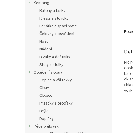
Kemping
Batohy a tašky
Křesla a stoličky
Lehátka a spací pytle
Popi
Čelovky a osvětlení
Nože
Nádobí
Det
Bivaky a deštníky
Nic 
Stoly a stolky
dosl
Oblečení a obuv
bare
okla
Čepice a kšiltovky
chla
Obuv
velik
Oblečení
Prsačky a broďáky
Brýle
Doplňky
Péče o úlovek