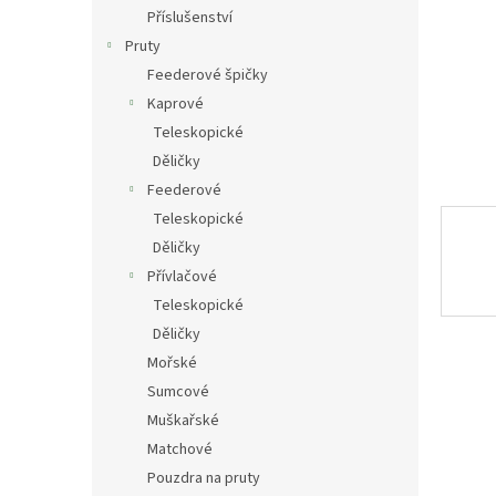
n
Příslušenství
e
Pruty
l
Feederové špičky
Kaprové
Teleskopické
Děličky
Feederové
Teleskopické
Děličky
Přívlačové
Teleskopické
Děličky
Mořské
Sumcové
Muškařské
Matchové
Pouzdra na pruty