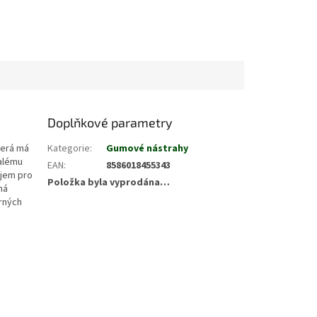
Doplňkové parametry
terá má
Kategorie
:
Gumové nástrahy
nalému
EAN
:
8586018455343
ojem pro
Položka byla vyprodána…
há
rných