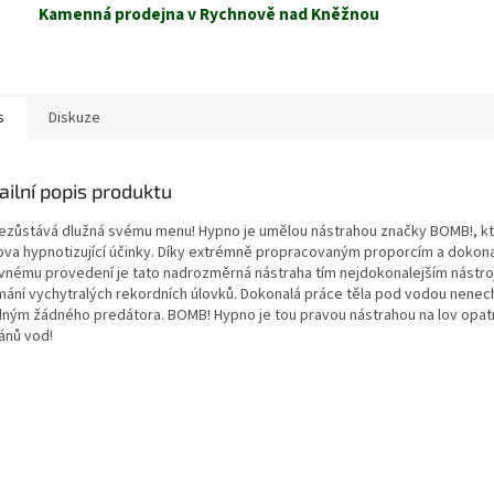
Kamenná prodejna v Rychnově nad Kněžnou
s
Diskuze
ailní popis produktu
nezůstává dlužná svému menu! Hypno je umělou nástrahou značky BOMB!, k
ova hypnotizující účinky. Díky extrémně propracovaným proporcím a doko
vnému provedení je tato nadrozměrná nástraha tím nejdokonalejším nástr
mání vychytralých rekordních úlovků. Dokonalá práce těla pod vodou nenec
dným žádného predátora. BOMB! Hypno je tou pravou nástrahou na lov opat
ánů vod!