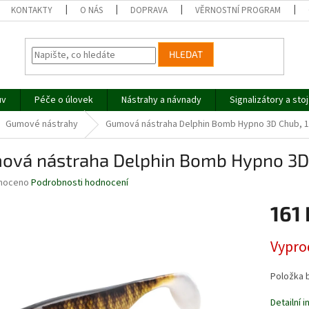
KONTAKTY
O NÁS
DOPRAVA
VĚRNOSTNÍ PROGRAM
HLEDAT
uv
Péče o úlovek
Nástrahy a návnady
Signalizátory a sto
Gumové nástrahy
Gumová nástraha Delphin Bomb Hypno 3D Chub, 
ová nástraha Delphin Bomb Hypno 3D 
né
noceno
Podrobnosti hodnocení
ní
161 
u
Měrná
Vypro
cena:
ek.
Položka 
Detailní 