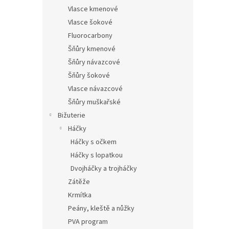
Vlasce kmenové
Vlasce šokové
Fluorocarbony
Šňůry kmenové
Šňůry návazcové
Šňůry šokové
Vlasce návazcové
Šňůry muškařské
Bižuterie
Háčky
Háčky s očkem
Háčky s lopatkou
Dvojháčky a trojháčky
Zátěže
Krmítka
Peány, kleště a nůžky
PVA program