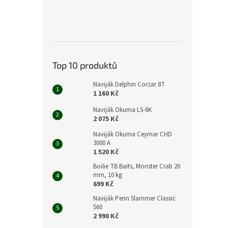
Top 10 produktů
Naviják Delphin Corzar 8T
1 160 Kč
Naviják Okuma LS-6K
2 075 Kč
Naviják Okuma Ceymar CHD
3000 A
1 520 Kč
Boilie TB Baits, Monster Crab 20
mm, 10 kg
699 Kč
Naviják Penn Slammer Classic
560
2 990 Kč