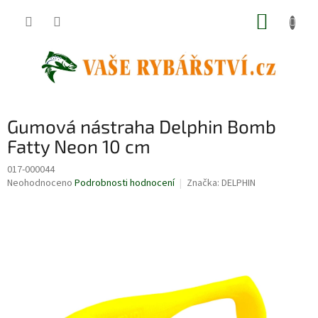
Přejít
NÁKUP
na
obsah
KOŠÍK
Gumová nástraha Delphin Bomb
Fatty Neon 10 cm
017-000044
Průměrné
Neohodnoceno
Podrobnosti hodnocení
Značka:
DELPHIN
hodnocení
produktu
je
0,0
z
5
hvězdiček.