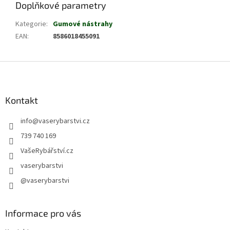
Doplňkové parametry
Kategorie
:
Gumové nástrahy
EAN
:
8586018455091
Z
á
p
a
Kontakt
t
info
@
vaserybarstvi.cz
í
739 740 169
VašeRybářství.cz
vaserybarstvi
@vaserybarstvi
Informace pro vás