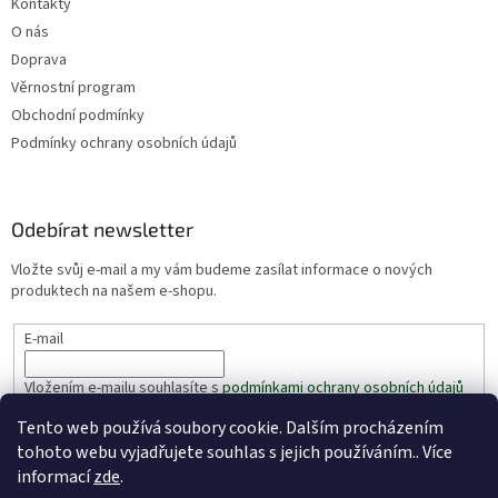
Kontakty
O nás
Doprava
Věrnostní program
Obchodní podmínky
Podmínky ochrany osobních údajů
Odebírat newsletter
Vložte svůj e-mail a my vám budeme zasílat informace o nových
produktech na našem e-shopu.
E-mail
Vložením e-mailu souhlasíte s
podmínkami ochrany osobních údajů
Tento web používá soubory cookie. Dalším procházením
PŘIHLÁSIT SE
tohoto webu vyjadřujete souhlas s jejich používáním.. Více
informací
zde
.