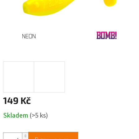
149 Kč
Měrná
Skladem
(>5 ks)
cena: