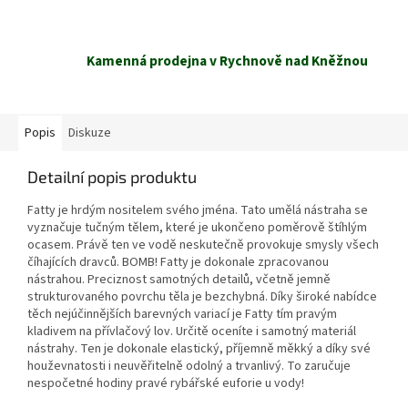
Kamenná prodejna v Rychnově nad Kněžnou
Popis
Diskuze
Detailní popis produktu
Fatty je hrdým nositelem svého jména. Tato umělá nástraha se
vyznačuje tučným tělem, které je ukončeno poměrově štíhlým
ocasem. Právě ten ve vodě neskutečně provokuje smysly všech
číhajících dravců. BOMB! Fatty je dokonale zpracovanou
nástrahou. Preciznost samotných detailů, včetně jemně
strukturovaného povrchu těla je bezchybná. Díky široké nabídce
těch nejúčinnějších barevných variací je Fatty tím pravým
kladivem na přívlačový lov. Určitě oceníte i samotný materiál
nástrahy. Ten je dokonale elastický, příjemně měkký a díky své
houževnatosti i neuvěřitelně odolný a trvanlivý. To zaručuje
nespočetné hodiny pravé rybářské euforie u vody!