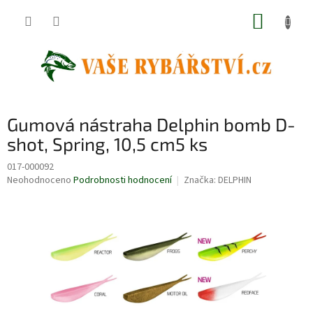
Přejít
NÁKUP
na
obsah
KOŠÍK
Gumová nástraha Delphin bomb D-
shot, Spring, 10,5 cm5 ks
017-000092
Průměrné
Neohodnoceno
Podrobnosti hodnocení
Značka:
DELPHIN
hodnocení
produktu
je
0,0
z
5
hvězdiček.