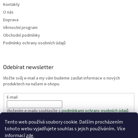
Kontakty
O nás
Doprava
Věrnostní program
Obchodní podmínky
Podmínky ochrany osobních údajů
Odebírat newsletter
Vložte svůj e-mail a my vám budeme zasílat informace o nových
produktech na našem e-shopu.
E-mail
Vložením e-mailu souhlasíte s
podmínkami ochrany osobních údajů
Tento web používá soubory cookie. Dalším procházením
PŘIHLÁSIT SE
tohoto webu vyjadřujete souhlas s jejich používáním.. Více
informací
zde
.