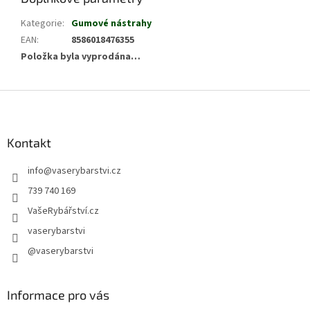
Kategorie
:
Gumové nástrahy
EAN
:
8586018476355
Položka byla vyprodána…
Z
á
p
a
Kontakt
t
info
@
vaserybarstvi.cz
í
739 740 169
VašeRybářství.cz
vaserybarstvi
@vaserybarstvi
Informace pro vás