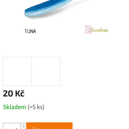
20 Kč
Měrná
Skladem
(>5 ks)
cena: