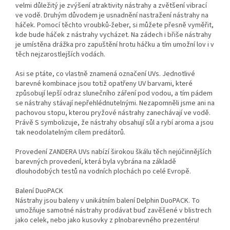
velmi důležitý je zvýšení atraktivity nástrahy a zvětšení vibrací
ve vodě. Druhým důvodem je usnadnění nastražení nástrahy na
háček. Pomocí těchto vroubků-žeber, si můžete přesně vyměřit,
kde bude háček z nástrahy vycházet. Na zádech i břiše nástrahy
je umístěna drážka pro zapuštění hrotu háčku a tím umožní lov i v
těch nejzarostlejších vodách.
Asi se ptáte, co vlastně znamená označení UVs. Jednotlivé
barevné kombinace jsou totiž opatřeny UV barvami, které
způsobují lepší odraz slunečního záření pod vodou, a tím pádem
se nástrahy stávají nepřehlédnutelnými. Nezapomněli jsme ani na
pachovou stopu, kterou pryžové nástrahy zanechávají ve vodě.
Právě S symbolizuje, že nástrahy obsahují sůl a rybí aroma a jsou
tak neodolatelným cílem predátorů.
Provedení ZANDERA UVs nabízí širokou škálu těch nejúčinnějších
barevných provedení, která byla vybrána na základě
dlouhodobých testů na vodních plochách po celé Evropě.
Balení DuoPACK
Nástrahy jsou baleny v unikátním balení Delphin DuoPACK. To
umožňuje samotné nástrahy prodávat buď zavěšené v blistrech
jako celek, nebo jako kusovky z plnobarevného prezentéru!