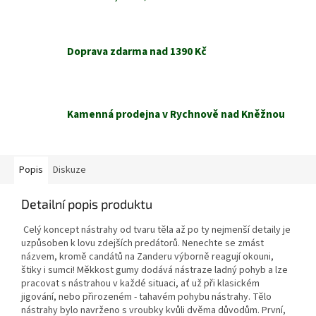
Doprava zdarma nad 1390 Kč
Kamenná prodejna v Rychnově nad Kněžnou
Popis
Diskuze
Detailní popis produktu
Celý koncept nástrahy od tvaru těla až po ty nejmenší detaily je
uzpůsoben k lovu zdejších predátorů. Nenechte se zmást
názvem, kromě candátů na Zanderu výborně reagují okouni,
štiky i sumci! Měkkost gumy dodává nástraze ladný pohyb a lze
pracovat s nástrahou v každé situaci, ať už při klasickém
jigování, nebo přirozeném - tahavém pohybu nástrahy. Tělo
nástrahy bylo navrženo s vroubky kvůli dvěma důvodům. První,