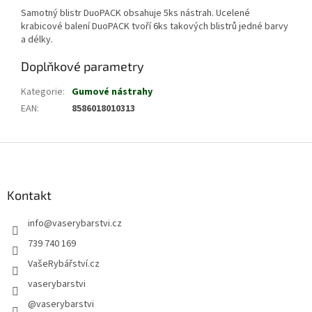
Samotný blistr DuoPACK obsahuje 5ks nástrah. Ucelené
krabicové balení DuoPACK tvoří 6ks takových blistrů jedné barvy
a délky.
Doplňkové parametry
Kategorie
:
Gumové nástrahy
EAN
:
8586018010313
Z
á
p
a
Kontakt
t
info
@
vaserybarstvi.cz
í
739 740 169
VašeRybářství.cz
vaserybarstvi
@vaserybarstvi