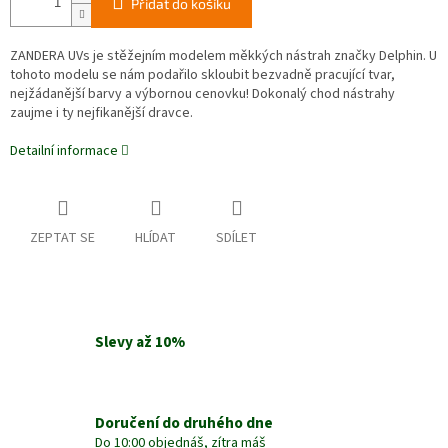
Přidat do košíku
ZANDERA UVs je stěžejním modelem měkkých nástrah značky Delphin. U
tohoto modelu se nám podařilo skloubit bezvadně pracující tvar,
nejžádanější barvy a výbornou cenovku! Dokonalý chod nástrahy
zaujme i ty nejfikanější dravce.
Detailní informace
ZEPTAT SE
HLÍDAT
SDÍLET
Slevy až 10%
Doručení do druhého dne
Do 10:00 objednáš, zítra máš