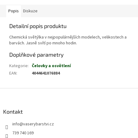
Popis
Diskuze
Detailní popis produktu
Chemická světýlka v nejpopulárnějších modelech, velikostech a
barvách. Jasně svítí po mnoho hodin.
Doplňkové parametry
Kategorie
:
Čelovky a osvětlení
EAN
:
4044641076884
Z
á
p
a
Kontakt
t
info
@
vaserybarstvi.cz
í
739 740 169