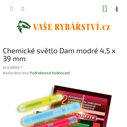
Přejít
NÁKUP
na
obsah
KOŠÍK
Chemické světlo Dam modré 4,5 x
39 mm
019-000017
Průměrné
Neohodnoceno
Podrobnosti hodnocení
hodnocení
produktu
je
0,0
z
5
hvězdiček.