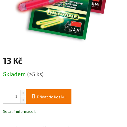
13 Kč
Měrná
Skladem
(>5 ks)
cena:
Přidat do košíku
Detailní informace