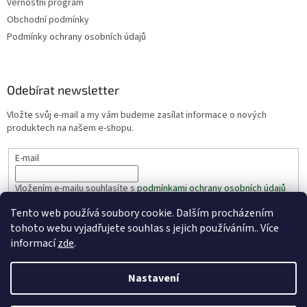
Věrnostní program
Obchodní podmínky
Podmínky ochrany osobních údajů
Odebírat newsletter
Vložte svůj e-mail a my vám budeme zasílat informace o nových
produktech na našem e-shopu.
E-mail
Vložením e-mailu souhlasíte s
podmínkami ochrany osobních údajů
Tento web používá soubory cookie. Dalším procházením
PŘIHLÁSIT SE
tohoto webu vyjadřujete souhlas s jejich používáním.. Více
informací
zde
.
Nastavení
Vytvořil Shoptet