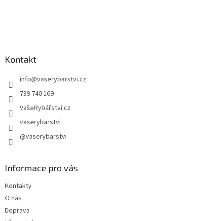
Z
á
p
a
Kontakt
t
info
@
vaserybarstvi.cz
í
739 740 169
VašeRybářství.cz
vaserybarstvi
@vaserybarstvi
Informace pro vás
Kontakty
O nás
Doprava