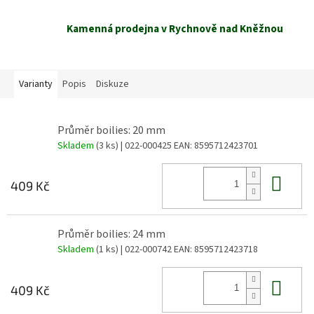
Kamenná prodejna v Rychnově nad Kněžnou
Varianty
Popis
Diskuze
Průměr boilies: 20 mm
Skladem
(3 ks)
| 022-000425
EAN:
8595712423701
Do 
409 Kč
Průměr boilies: 24 mm
Skladem
(1 ks)
| 022-000742
EAN:
8595712423718
Do 
409 Kč