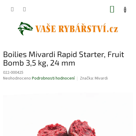
Přejít
NÁKUP
na
obsah
KOŠÍK
Boilies Mivardi Rapid Starter, Fruit
Bomb 3,5 kg, 24 mm
022-000425
Průměrné
Neohodnoceno
Podrobnosti hodnocení
Značka:
Mivardi
hodnocení
produktu
je
0,0
z
5
hvězdiček.